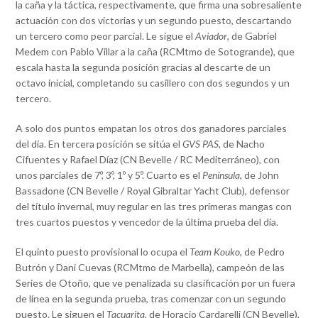
la caña y la táctica, respectivamente, que firma una sobresaliente
actuación con dos victorias y un segundo puesto, descartando
un tercero como peor parcial. Le sigue el
Aviador
, de Gabriel
Medem con Pablo Villar a la caña (RCMtmo de Sotogrande), que
escala hasta la segunda posición gracias al descarte de un
octavo inicial, completando su casillero con dos segundos y un
tercero.
A solo dos puntos empatan los otros dos ganadores parciales
del día. En tercera posición se sitúa el
GVS PAS
, de Nacho
Cifuentes y Rafael Díaz (CN Bevelle / RC Mediterráneo), con
unos parciales de 7º, 3º, 1º y 5º. Cuarto es el
Península
, de John
Bassadone (CN Bevelle / Royal Gibraltar Yacht Club), defensor
del título invernal, muy regular en las tres primeras mangas con
tres cuartos puestos y vencedor de la última prueba del día.
El quinto puesto provisional lo ocupa el
Team Kouko,
de Pedro
Butrón y Dani Cuevas (RCMtmo de Marbella), campeón de las
Series de Otoño, que ve penalizada su clasificación por un fuera
de línea en la segunda prueba, tras comenzar con un segundo
puesto. Le siguen el
Tacuarita,
de Horacio Cardarelli (CN Bevelle),