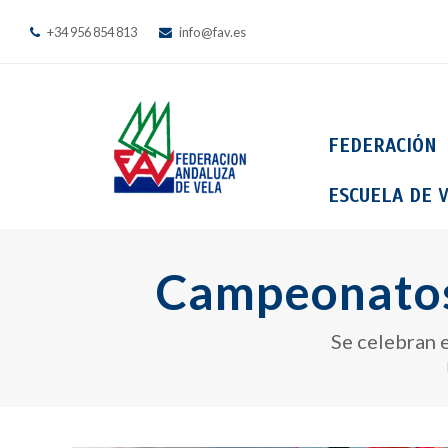
+34 956 854 813
info@fav.es
FEDERACIÓN
ESCUELA DE V
Campeonatos 
Se celebran e