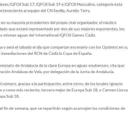
clases iQFOil Sub 17, iQFOil Sub 19 e iQFOil Masculino, categoría esta
rteneciente al equipo del CN Sevilla, Aurelio Terry.
, en su mayoría procedentes del propio club organizador, el náutico
ado que estará representado por dos de sus mejores exponentes, los
s mismas aguas del International iQFOil Games Cádiz.
ana y será el sábado el día que compartan escenario con los Optimist en s
as inmediaciones del RCN de Cádiz la Copa de España.
mpeonato de Andalucía de la clase Europa en aguas onubenses, cita que
ación Andaluza de Vela, por delegación de la Junta de Andalucía.
l número, gracias a la participación, entre otros, de los locales Ignacio
njo y como más reciente, tercero mejor de Europa Sub 18, o Carmen Llorca
opa Sub 18.
el fin de semana, que se repartirán según aconsejen las condiciones de