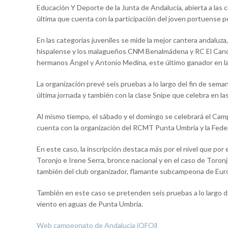
Educación Y Deporte de la Junta de Andalucía, abierta a las 
última que cuenta con la participación del joven portuense pe
En las categorías juveniles se mide la mejor cantera andaluza
hispalense y los malagueños CNM Benalmádena y RC El Cand
hermanos Ángel y Antonio Medina, este último ganador en la
La organización prevé seis pruebas a lo largo del fin de sem
última jornada y también con la clase Snipe que celebra en l
Al mismo tiempo, el sábado y el domingo se celebrará el Ca
cuenta con la organización del RCMT Punta Umbría y la Feder
En este caso, la inscripción destaca más por el nivel que por e
Toronjo e Irene Serra, bronce nacional y en el caso de Toro
también del club organizador, flamante subcampeona de Eur
También en este caso se pretenden seis pruebas a lo largo d
viento en aguas de Punta Umbría.
Web campeonato de Andalucía iQFOil