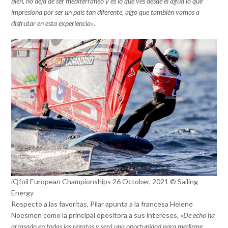
bien, no deja de ser mediterráneo y es lo que ves desde el agua lo que
impresiona por ser un pais tan diferente, algo que también vamos a
disfrutar en esta experiencia»
.
iQfoil European Championships 26 October, 2021 © Sailing
Energy
Respecto a las favoritas, Pilar apunta a la francesa Helene
Noesmen como la principal opositora a sus intereses, «
De echo ha
arrasado en todas las regatas y será una oportunidad para medirme