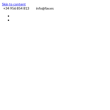
Skip to content
+34 956 854 813
info@fav.es
Facebook
Instagram