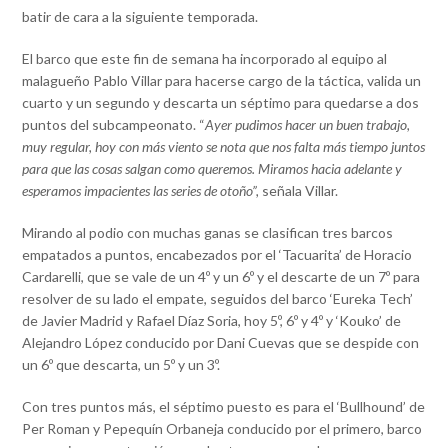
batir de cara a la siguiente temporada.
El barco que este fin de semana ha incorporado al equipo al
malagueño Pablo Villar para hacerse cargo de la táctica, valida un
cuarto y un segundo y descarta un séptimo para quedarse a dos
puntos del subcampeonato. “
Ayer pudimos hacer un buen trabajo,
muy regular, hoy con más viento se nota que nos falta más tiempo juntos
para que las cosas salgan como queremos. Miramos hacia adelante y
esperamos impacientes las series de otoño”,
señala Villar.
Mirando al podio con muchas ganas se clasifican tres barcos
empatados a puntos, encabezados por el ‘Tacuarita’ de Horacio
Cardarelli, que se vale de un 4º y un 6º y el descarte de un 7º para
resolver de su lado el empate, seguidos del barco ‘Eureka Tech’
de Javier Madrid y Rafael Díaz Soria, hoy 5º, 6º y 4º y ‘Kouko’ de
Alejandro López conducido por Dani Cuevas que se despide con
un 6º que descarta, un 5º y un 3º.
Con tres puntos más, el séptimo puesto es para el ‘Bullhound’ de
Per Roman y Pepequín Orbaneja conducido por el primero, barco