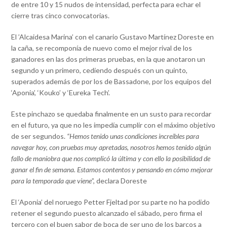
de entre 10 y 15 nudos de intensidad, perfecta para echar el
cierre tras cinco convocatorias.
El ’Alcaidesa Marina’ con el canario Gustavo Martínez Doreste en
la caña, se recomponía de nuevo como el mejor rival de los
ganadores en las dos primeras pruebas, en la que anotaron un
segundo y un primero, cediendo después con un quinto,
superados además de por los de Bassadone, por los equipos del
‘Aponia’, ‘Kouko’ y ‘Eureka Tech’.
Este pinchazo se quedaba finalmente en un susto para recordar
en el futuro, ya que no les impedía cumplir con el máximo objetivo
de ser segundos.
“Hemos tenido unas condiciones increíbles para
navegar hoy, con pruebas muy apretadas, nosotros hemos tenido algún
fallo de maniobra que nos complicó la última y con ello la posibilidad de
ganar el fin de semana. Estamos contentos y pensando en cómo mejorar
para la temporada que viene
”, declara Doreste
El ‘Aponia’ del noruego Petter Fjeltad por su parte no ha podido
retener el segundo puesto alcanzado el sábado, pero firma el
tercero con el buen sabor de boca de ser uno de los barcos a