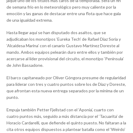
jaque uno de los títulos más caros de la temporada. Será un fin
de semana frío en lo meteorológico pero muy caliente por la
emoción y las ganas de destacar entre una flota que hace gala
de una igualdad extrema.
Hasta llegar aquí se han disputado dos asaltos, que se
adjudicaban los monotipos ‘Eureka Tech’ de Rafael Díaz Soria y
‘Alcaidesa Marina’ con el canario Gustavo Martínez Doreste al
mando. Ambos equipos pelearán duro entre ellos y también por
acercarse al líder provisional del circuito, el monotipo ‘Península’
de John Bassadone.
El barco capitaneado por Oliver Góngora presume de regularidad
para liderar con tres y cuatro puntos sobre los de Díaz y Doreste,
que afrontan esta nueva entrega separados por la mínima de un
punto.
Empuja también Petter Fjellstad con el ‘Aponia’, cuarto con
cuatro puntos más, seguido a más distancia por el ‘Tacuarita’ de
Horacio Cardarelli, que defiende el quinto puesto. No faltaran a la
cita otros equipos dispuestos a plantear batalla como el ‘Weirdo’