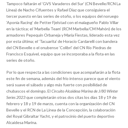
Tampoco faltarán el ‘GVS Varaderos del Sur’ (CN Bevelle/RCN La
Línea) de Nacho Cifuentes y Rafael Díaz que consiguiera el
tercer puesto en las series de otoño, o los equipos del noruego
‘Aponia Racing’ de Petter Fjelstad con el malagueño Pablo Villar
en la táctica; el ‘Marbella Team’ (RCM Marbella/CM Mahón) de los
armadores Pepequín Orbaneja y María Fiestas, liderado esta vez
por esta última; el ‘Tacuarita’ de Horacio Cardarelli con bandera
del CN Bevelle o el onubense ‘Colibri’ del CN Río Piedras de
Francisco Esquivel, equipo que se incorporaba a la flota en las
series de otoño.
Por lo que respecta a las condiciones que acompañarán a la flota
este fin de semana, además del frío intenso parece que el viento
será suave el sábado y algo más fuerte con posibilidad de
chubascos el domingo. El
Circuito Alcaidesa Marina de J/80 Winter
Series 2023
que completarán otras dos citas los días 18 y 19 de
febrero y 18 y 19 de marzo, cuenta con la organización del CN
Bevelle y el RCN de La Línea de la Concepción, la colaboración
del Royal Gibraltar Yacht, y el patrocinio del puerto deportivo
Alcaidesa Marina.