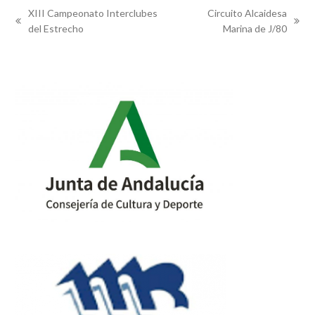
XIII Campeonato Interclubes
Circuito Alcaidesa
previous
next
del Estrecho
Marina de J/80
post:
post: