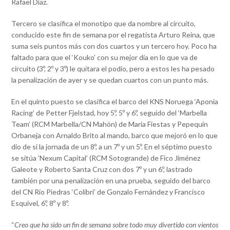
Rafael Díaz.
Tercero se clasifica el monotipo que da nombre al circuito,
conducido este fin de semana por el regatista Arturo Reina, que
suma seis puntos más con dos cuartos y un tercero hoy. Poco ha
faltado para que el ‘Kouko’ con su mejor día en lo que va de
circuito (3º, 2º y 3º) le quitara el podio, pero a estos les ha pesado
la penalización de ayer y se quedan cuartos con un punto más.
En el quinto puesto se clasifica el barco del KNS Noruega ‘Aponia
Racing’ de Petter Fjelstad, hoy 5º, 5º y 6º, seguido del ‘Marbella
Team’ (RCM Marbella/CN Mahón) de María Fiestas y Pepequín
Orbaneja con Arnaldo Brito al mando, barco que mejoró en lo que
dio de si la jornada de un 8º, a un 7º y un 5º. En el séptimo puesto
se sitúa ’Nexum Capital’ (RCM Sotogrande) de Fico Jiménez
Galeote y Roberto Santa Cruz con dos 7º y un 6º, lastrado
también por una penalización en una prueba, seguido del barco
del CN Río Piedras ‘Colibri’ de Gonzalo Fernández y Francisco
Esquivel, 6º, 8º y 8º.
“
Creo que ha sido un fin de semana sobre todo muy divertido con vientos