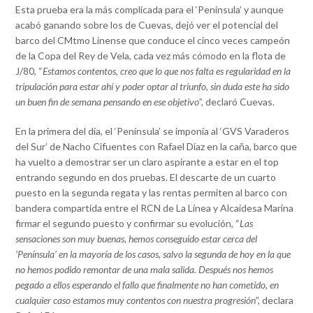
Esta prueba era la más complicada para el ‘Península’ y aunque
acabó ganando sobre los de Cuevas, dejó ver el potencial del
barco del CMtmo Linense que conduce el cinco veces campeón
de la Copa del Rey de Vela, cada vez más cómodo en la flota de
J/80, “
Estamos contentos, creo que lo que nos falta es regularidad en la
tripulación para estar ahí y poder optar al triunfo, sin duda este ha sido
un buen fin de semana pensando en ese objetivo”,
declaró Cuevas.
En la primera del día, el ‘Península’ se imponía al ‘GVS Varaderos
del Sur’ de Nacho Cifuentes con Rafael Díaz en la caña, barco que
ha vuelto a demostrar ser un claro aspirante a estar en el top
entrando segundo en dos pruebas. El descarte de un cuarto
puesto en la segunda regata y las rentas permiten al barco con
bandera compartida entre el RCN de La Línea y Alcaidesa Marina
firmar el segundo puesto y confirmar su evolución, “
Las
sensaciones son muy buenas, hemos conseguido estar cerca del
‘Península’ en la mayoría de los casos, salvo la segunda de hoy en la que
no hemos podido remontar de una mala salida. Después nos hemos
pegado a ellos esperando el fallo que finalmente no han cometido, en
cualquier caso estamos muy contentos con nuestra progresión
”, declara