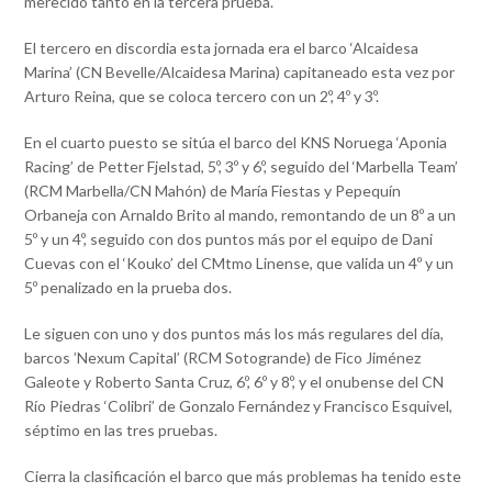
merecido tanto en la tercera prueba.
El tercero en discordia esta jornada era el barco ‘Alcaidesa
Marina’ (CN Bevelle/Alcaidesa Marina) capitaneado esta vez por
Arturo Reina, que se coloca tercero con un 2º, 4º y 3º.
En el cuarto puesto se sitúa el barco del KNS Noruega ‘Aponia
Racing’ de Petter Fjelstad, 5º, 3º y 6º, seguido del ‘Marbella Team’
(RCM Marbella/CN Mahón) de María Fiestas y Pepequín
Orbaneja con Arnaldo Brito al mando, remontando de un 8º a un
5º y un 4º, seguido con dos puntos más por el equipo de Dani
Cuevas con el ‘Kouko’ del CMtmo Linense, que valida un 4º y un
5º penalizado en la prueba dos.
Le siguen con uno y dos puntos más los más regulares del día,
barcos ’Nexum Capital’ (RCM Sotogrande) de Fico Jiménez
Galeote y Roberto Santa Cruz, 6º, 6º y 8º, y el onubense del CN
Río Piedras ‘Colibri’ de Gonzalo Fernández y Francisco Esquivel,
séptimo en las tres pruebas.
Cierra la clasificación el barco que más problemas ha tenido este