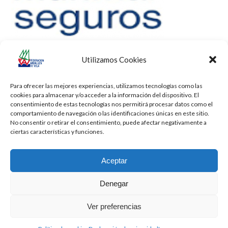
Utilizamos Cookies
Para ofrecer las mejores experiencias, utilizamos tecnologías como las
cookies para almacenar y/o acceder a la información del dispositivo. El
consentimiento de estas tecnologías nos permitirá procesar datos como el
comportamiento de navegación o las identificaciones únicas en este sitio.
No consentir o retirar el consentimiento, puede afectar negativamente a
ciertas características y funciones.
Aceptar
Denegar
Todos los derechos reservados -
Privacidad
-
Aviso Legal
-
Cookies
Ver preferencias
2026 - Diseñado por
iBlue - Tecnología Informática