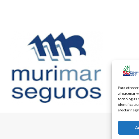
Para ofrecer
almacenar y/
tecnologías 
identificaci
afectar nega
A