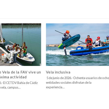
Vela inclusiva
e Vela de la FAV vive un
áxima actividad
5 de junio de 2026.- Ochenta usuarios de och
entidades sociales disfrutan de la
26.- El CETDV Bahía de Cádiz
experiencia…
 vela, campus…