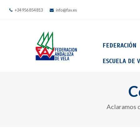
+34 956 854 813
info@fav.es
FEDERACIÓN
ESCUELA DE V
C
Aclaramos c