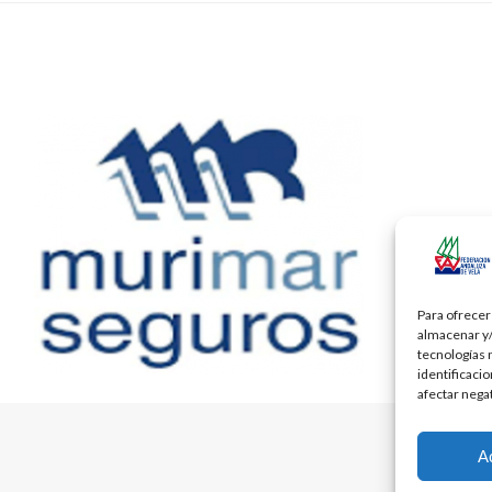
Para ofrecer
almacenar y/
tecnologías 
identificaci
afectar nega
A