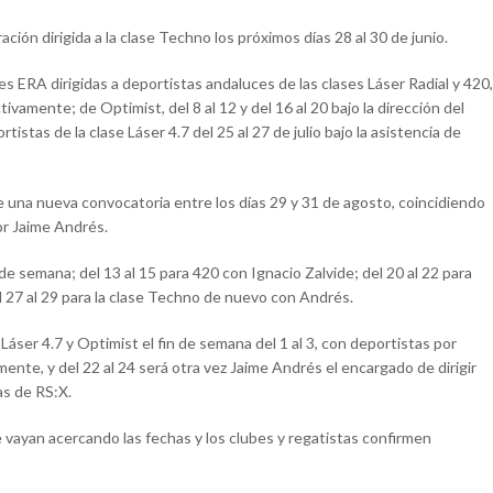
ión dirigida a la clase Techno los próximos días 28 al 30 de junio.
s ERA dirigidas a deportistas andaluces de las clases Láser Radial y 420,
tivamente; de Optimist, del 8 al 12 y del 16 al 20 bajo la dirección del
istas de la clase Láser 4.7 del 25 al 27 de julio bajo la asistencia de
 una nueva convocatoria entre los días 29 y 31 de agosto, coincidiendo
or Jaime Andrés.
e semana; del 13 al 15 para 420 con Ignacio Zalvide; del 20 al 22 para
l 27 al 29 para la clase Techno de nuevo con Andrés.
Láser 4.7 y Optimist el fin de semana del 1 al 3, con deportistas por
mente, y del 22 al 24 será otra vez Jaime Andrés el encargado de dirigir
as de RS:X.
 vayan acercando las fechas y los clubes y regatistas confirmen