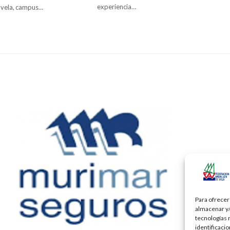
experiencia…
 vela, campus…
Para ofrecer
almacenar y/
tecnologías 
identificaci