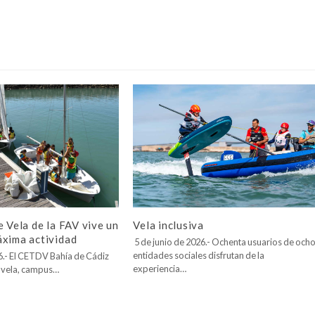
Vela inclusiva
e Vela de la FAV vive un
áxima actividad
5 de junio de 2026.- Ochenta usuarios de och
entidades sociales disfrutan de la
26.- El CETDV Bahía de Cádiz
experiencia…
 vela, campus…