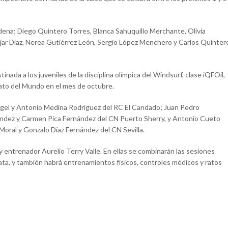
ena; Diego Quintero Torres, Blanca Sahuquillo Merchante, Olivia
Béjar Díaz, Nerea Gutiérrez León, Sergio López Menchero y Carlos Quinter
tinada a los juveniles de la disciplina olímpica del Windsurf, clase iQFOil,
ato del Mundo en el mes de octubre.
Ángel y Antonio Medina Rodríguez del RC El Candado; Juan Pedro
ández y Carmen Pica Fernández del CN Puerto Sherry, y Antonio Cueto
oral y Gonzalo Díaz Fernández del CN Sevilla.
y entrenador Aurelio Terry Valle. En ellas se combinarán las sesiones
gata, y también habrá entrenamientos físicos, controles médicos y ratos