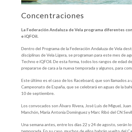
Concentraciones
La Federación Andaluza de Vela programa diferentes con
e iQFOil.
Dentro del Programa de la Federación Andaluza de Vela desti
disciplinas de Vela Ligera, se programan para este mes de ag
Techno e iQFOil. De esta forma, todos los rangos de edad de 
prepararse de cara a la nueva temporada y algunos, para co
Este último es el caso de los Raceboard, que son llamados a 
Campeonato de España, que se celebrará en aguas de la bahía 
10 de septiembre.
Los convocados son Álvaro Rivera, José Luis de Miguel, Jua
Manchón, María Antonia Domínguez y Marc Ribó del CN Sevilla
Una semana antes, entre los días 22 y 24 de agosto, serán l
temporada. En su caso, muchos de ellos habrán vuelto del Ca