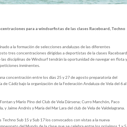
centraciones para a windsurfistas de las clases Raceboard, Techno
nado a la formación de selecciones andaluzas de las diferentes
osto tres concentraciones dirigidas a deportistas de la clases Raceboard
las disciplinas de Windsurf tendrán la oportunidad de navegar en flota 
mpeticiones inminentes.
una concentración entre los días 25 y 27 de agosto preparatoria del
de Cádiz bajo la organización de la Federación Andaluza de Vela del 6 al
n Fontan y Mario Pino del Club de Vela Dársena; Curro Manchón, Paco
, y Jaime Andrés y María del Mar Lara del club de Vela de Valdelagrana.
os Techno Sub 15 y Sub 17 los convocados con vistas a la nueva
mpeonato del Mundo de la clase que se celebra entre los próximos 1 y 5