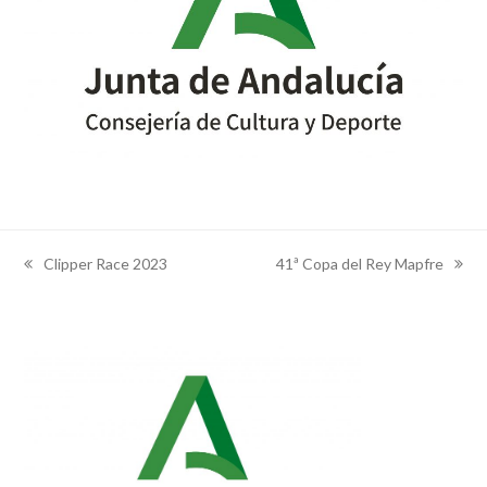
Clipper Race 2023
41ª Copa del Rey Mapfre
previous
next
post:
post: