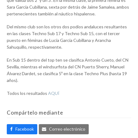
que valida dos 2º y un 3º. En la misma clase, la primera fémina es
Sara García Cubillana, sexta por detrás de Jaime Samalea, ambos
pertenecientes también al náutico hispalense.
Del mismo club son los otros dos podios andaluces resultantes
en las clases Techno Sub 17 y Techno Sub 15, con el tercer
puesto en féminas de Lucía García Cubillana y Arancha
Sahuquillo, respectivamente.
En Sub 15 dentro del top ten se clasifica Antonio Cueto, del CN
Sevilla, mientras el windsurfista del CN Puerto Sherry, Manuel
Álvarez Dardet, se clasifica 5º en la clase Techno Plus (hasta 19
años).
Todos los resultados
AQUÍ
Compártelo mediante
Facebook
Correo electrónico