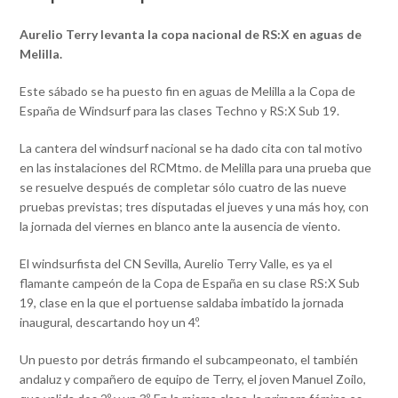
Aurelio Terry levanta la copa nacional de RS:X en aguas de
Melilla.
Este sábado se ha puesto fin en aguas de Melilla a la Copa de
España de Windsurf para las clases Techno y RS:X Sub 19.
La cantera del windsurf nacional se ha dado cita con tal motivo
en las instalaciones del RCMtmo. de Melilla para una prueba que
se resuelve después de completar sólo cuatro de las nueve
pruebas previstas; tres disputadas el jueves y una más hoy, con
la jornada del viernes en blanco ante la ausencia de viento.
El windsurfista del CN Sevilla, Aurelio Terry Valle, es ya el
flamante campeón de la Copa de España en su clase RS:X Sub
19, clase en la que el portuense saldaba imbatido la jornada
inaugural, descartando hoy un 4º.
Un puesto por detrás firmando el subcampeonato, el también
andaluz y compañero de equipo de Terry, el joven Manuel Zoilo,