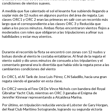
condiciones de vientos suaves.
A medida que fue calentado el sol el levante fue subiendo llegando a
soplar más de 12 nudos en algunos puntos del área de regata. Las
clases ORC1 y ORC 2 eran las primeras en salir con un recorrido más
largo que el correspondiente a las clases ORC 3 y Reducida que
salían a los pocos minutos. Ambas flotas encontraron vientos flojos a
moderados con roles que obligaron a las tripulaciones a afinar sus
habilidades y estar muy atentos.
Durante el recorrido la flota se encontró con zonas con 12 nudos y
bolsas donde al viento le costaba entablarse. Al final de la regata el
viento subió y dio unos minutos de consuelo a los tripulantes y el
comentario general era lo divertida que había sido la regata pese a las
cambiantes condiciones del viento
En ORC1, el Al Tarik de Jose Luis Pérez, C.N Saladillo, hacía una gran
regata siendo el ganador en esta clase.
En ORC2 vencía el Few Oil De Vince Nichols con bandera del Royal
Gibraltar Yacht Club, mientras en ORC 3 ganaba el Enigma de
Jennifer Kinnear representando a Alcaidesa Marina.
Por último, en tripulación reducida vencía el Lobster de Gary Horgan,
del Real Club Marítimo Sotogrande, logrando su segunda victoria