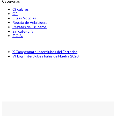
Categorías
Circulares
OE
Otras Noticias
Regata de Vela Ligera
Regatas de Cruceros
Sin categoría
T.O.A.
previous
X Campeonato Interclubes del Estrecho
post:
next
VI Liga Interclubes bahía de Huelva 2020
post: