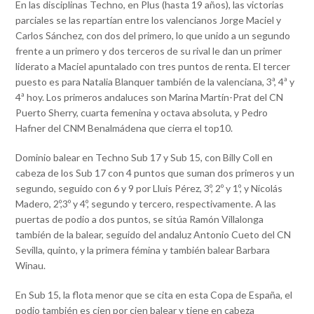
En las disciplinas Techno, en Plus (hasta 19 años), las victorias
parciales se las repartían entre los valencianos Jorge Maciel y
Carlos Sánchez, con dos del primero, lo que unido a un segundo
frente a un primero y dos terceros de su rival le dan un primer
liderato a Maciel apuntalado con tres puntos de renta. El tercer
puesto es para Natalia Blanquer también de la valenciana, 3ª, 4ª y
4ª hoy. Los primeros andaluces son Marina Martín-Prat del CN
Puerto Sherry, cuarta femenina y octava absoluta, y Pedro
Hafner del CNM Benalmádena que cierra el top10.
Dominio balear en Techno Sub 17 y Sub 15, con Billy Coll en
cabeza de los Sub 17 con 4 puntos que suman dos primeros y un
segundo, seguido con 6 y 9 por Lluis Pérez, 3º, 2º y 1º, y Nicolás
Madero, 2º,3º y 4º, segundo y tercero, respectivamente. A las
puertas de podio a dos puntos, se sitúa Ramón Villalonga
también de la balear, seguido del andaluz Antonio Cueto del CN
Sevilla, quinto, y la primera fémina y también balear Barbara
Winau.
En Sub 15, la flota menor que se cita en esta Copa de España, el
podio también es cien por cien balear y tiene en cabeza