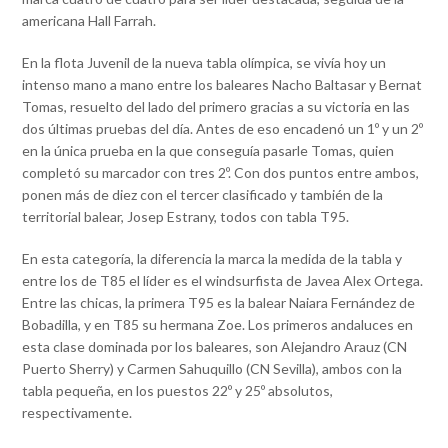
americana Hall Farrah.
En la flota Juvenil de la nueva tabla olímpica, se vivía hoy un
intenso mano a mano entre los baleares Nacho Baltasar y Bernat
Tomas, resuelto del lado del primero gracias a su victoria en las
dos últimas pruebas del día. Antes de eso encadenó un 1º y un 2º
en la única prueba en la que conseguía pasarle Tomas, quien
completó su marcador con tres 2º. Con dos puntos entre ambos,
ponen más de diez con el tercer clasificado y también de la
territorial balear, Josep Estrany, todos con tabla T95.
En esta categoría, la diferencia la marca la medida de la tabla y
entre los de T85 el líder es el windsurfista de Javea Alex Ortega.
Entre las chicas, la primera T95 es la balear Naiara Fernández de
Bobadilla, y en T85 su hermana Zoe. Los primeros andaluces en
esta clase dominada por los baleares, son Alejandro Arauz (CN
Puerto Sherry) y Carmen Sahuquillo (CN Sevilla), ambos con la
tabla pequeña, en los puestos 22º y 25º absolutos,
respectivamente.