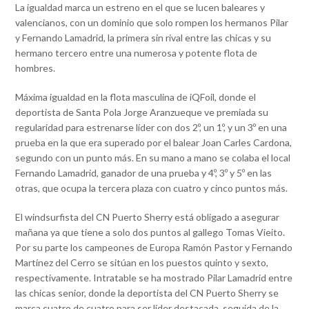
La igualdad marca un estreno en el que se lucen baleares y
valencianos, con un dominio que solo rompen los hermanos Pilar
y Fernando Lamadrid, la primera sin rival entre las chicas y su
hermano tercero entre una numerosa y potente flota de
hombres.
Máxima igualdad en la flota masculina de iQFoil, donde el
deportista de Santa Pola Jorge Aranzueque ve premiada su
regularidad para estrenarse líder con dos 2º, un 1º, y un 3º en una
prueba en la que era superado por el balear Joan Carles Cardona,
segundo con un punto más. En su mano a mano se colaba el local
Fernando Lamadrid, ganador de una prueba y 4º, 3º y 5º en las
otras, que ocupa la tercera plaza con cuatro y cinco puntos más.
El windsurfista del CN Puerto Sherry está obligado a asegurar
mañana ya que tiene a solo dos puntos al gallego Tomas Vieito.
Por su parte los campeones de Europa Ramón Pastor y Fernando
Martínez del Cerro se sitúan en los puestos quinto y sexto,
respectivamente. Intratable se ha mostrado Pilar Lamadrid entre
las chicas senior, donde la deportista del CN Puerto Sherry se
marca cuatro de cuatro para ser líder destacada, seguida de la