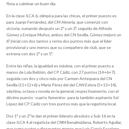
flota a culminar un buen día.
En la clase ILCA 6, olímpica para las chicas, el primer puesto es
para Juanjo Fernández, del CM Almería, que comenzó con
victoria, sumando después un 2º y un 3º, seguido de Alfredo
Gómez y Enrique Muñoz, ambos del CN Sevilla. Gómez mejoró un
6º inicial con dos tantos y renta dos puntos más que el líder
provisional y uno menos que su compañero de club, que se
estrena con dos 2º y un 5º.
Entre las niñas, la igualdad es máxima, con el primer puesto a
manos de Lola Belizón, del CP Cádiz, con 27 puntos (14+6+7),
seguida con dos y cinco más por Carmen Antequera del CN
Sevilla (11+12+6) y María Pérez del del CAN Eslora (5+13+14),
séptima, octava y novela en la general, respectivamente, con el
décimo puesto -cuarto femenino- para la también aspirante Sol
López del CP Cádiz con tres puntos más que la regatista local.
Dos 1º y un 2º le dan el primer liderato absoluto y Sub 16 en la
clase ILCA 4 al regatista del CNM Benalmádena, Roberto Aguilar,
que suma cuatro y diez puntos menos que Luis García Escolano