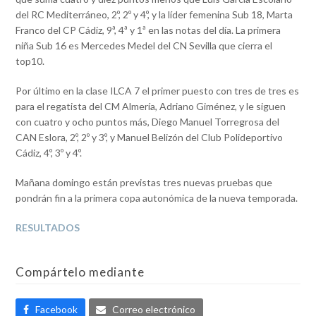
del RC Mediterráneo, 2º, 2º y 4º, y la líder femenina Sub 18, Marta
Franco del CP Cádiz, 9ª, 4ª y 1ª en las notas del día. La primera
niña Sub 16 es Mercedes Medel del CN Sevilla que cierra el
top10.
Por último en la clase ILCA 7 el primer puesto con tres de tres es
para el regatista del CM Almería, Adriano Giménez, y le siguen
con cuatro y ocho puntos más, Diego Manuel Torregrosa del
CAN Eslora, 2º, 2º y 3º, y Manuel Belizón del Club Polideportivo
Cádiz, 4º, 3º y 4º.
Mañana domingo están previstas tres nuevas pruebas que
pondrán fin a la primera copa autonómica de la nueva temporada.
RESULTADOS
Compártelo mediante
Facebook
Correo electrónico