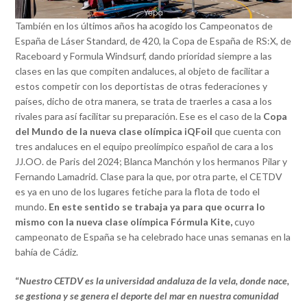
También en los últimos años ha acogido los Campeonatos de
España de Láser Standard, de 420, la Copa de España de RS:X, de
Raceboard y Formula Windsurf, dando prioridad siempre a las
clases en las que compiten andaluces, al objeto de facilitar a
estos competir con los deportistas de otras federaciones y
países, dicho de otra manera, se trata de traerles a casa a los
rivales para así facilitar su preparación. Ese es el caso de la
Copa
del Mundo de la nueva clase olímpica iQFoil
que cuenta con
tres andaluces en el equipo preolímpico español de cara a los
JJ.OO. de Paris del 2024; Blanca Manchón y los hermanos Pilar y
Fernando Lamadrid. Clase para la que, por otra parte, el CETDV
es ya en uno de los lugares fetiche para la flota de todo el
mundo.
En este sentido se trabaja ya para que ocurra lo
mismo con la nueva clase olímpica Fórmula Kite,
cuyo
campeonato de España se ha celebrado hace unas semanas en la
bahía de Cádiz.
“
Nuestro CETDV es la universidad andaluza de la vela, donde nace,
se gestiona y se genera el deporte del mar en nuestra comunidad