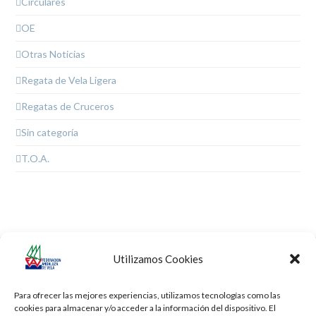
Circulares
OE
Otras Noticias
Regata de Vela Ligera
Regatas de Cruceros
Sin categoría
T.O.A.
Utilizamos Cookies
Copas de Andalucía de
Campeonato de
previous
next
Raceboard y Techno
Andalucía de Funboard
post:
post:
Para ofrecer las mejores experiencias, utilizamos tecnologías como las
cookies para almacenar y/o acceder a la información del dispositivo. El