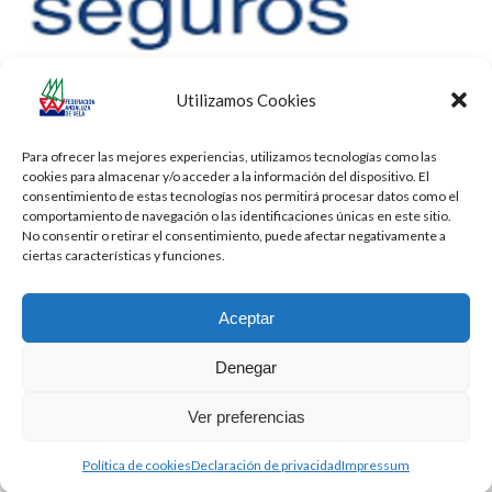
Utilizamos Cookies
Para ofrecer las mejores experiencias, utilizamos tecnologías como las
cookies para almacenar y/o acceder a la información del dispositivo. El
consentimiento de estas tecnologías nos permitirá procesar datos como el
comportamiento de navegación o las identificaciones únicas en este sitio.
No consentir o retirar el consentimiento, puede afectar negativamente a
ciertas características y funciones.
Aceptar
Denegar
Todos los derechos reservados -
Privacidad
-
Aviso Legal
-
Cookies
Ver preferencias
2026 - Diseñado por
iBlue - Tecnología Informática
Política de cookies
Declaración de privacidad
Impressum