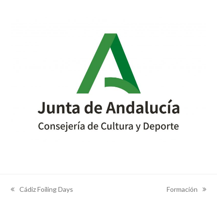
Cádiz Foiling Days
Formación
previous
next
post:
post: