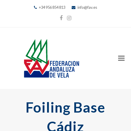
+34 956 854 813
info@fav.es
Facebook
Instagram
Foiling Base
Cádiz