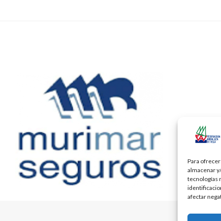
Para ofrecer
almacenar y/
tecnologías 
identificaci
afectar nega