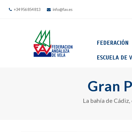
+34 956 854 813
info@fav.es
FEDERACIÓN
ESCUELA DE V
Gran P
La bahía de Cádiz, 