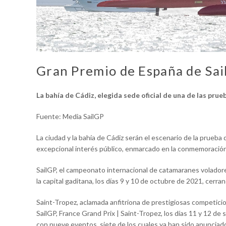
Gran Premio de España de Sa
La bahía de Cádiz, elegida sede oficial de una de las pru
Fuente: Media SailGP
La ciudad y la bahía de Cádiz serán el escenario de la prueba
excepcional interés público, enmarcado en la conmemoración 
SailGP, el campeonato internacional de catamaranes volador
la capital gaditana, los días 9 y 10 de octubre de 2021, cerra
Saint-Tropez, aclamada anfitriona de prestigiosas competici
SailGP, France Grand Prix | Saint-Tropez, los días 11 y 12 
con nueve eventos, siete de los cuales ya han sido anunciad