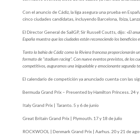
Con el anuncio de Cádiz, la liga asegura una prueba en Españ
cinco ciudades candidatas, incluyendo Barcelona, Ibiza, Lanza
El Director General de SailGP, Sir Russell Coutts, dijo: «
El anu
España muestra que las ciudades están reconociendo los beneficios 
Tanto la bahía de Cádiz como la Riviera francesa proporcionarán un 
formato de “stadium racing”. Con nueve eventos previstos, de los c
competitivos, auguramos una inigualable y emocionante segunda t
El calendario de competición ya anunciado cuenta con las si
Bermuda Grand Prix – Presented by Hamilton Princess. 24 y 2
Italy Grand Prix | Taranto. 5 y 6 de junio
Great Britain Grand Prix | Plymouth. 17 y 18 de julio
ROCKWOOL | Denmark Grand Prix | Aarhus. 20 y 21 de ago