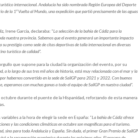
turístico internacional. Andalucía ha sido nombrada Región Europea del Deporte
 de la 1ª Vuelta al Mundo, una expedición que partió precisamente de las aguas
z, Irene García, declaraba: “
La selección de la bahía de Cádiz para la
 toda nuestra provincia. Sabemos que el evento generará un importante impacto
 su prestigio como sede de citas deportivas de talla internacional en diversas
tino turístico de calidad”.
orgullo que supone para la ciudad la organización del evento, por su
, a lo largo de sus tres mil años de historia, está muy relacionada con el mar y la
lo por habernos convertido en la sede de SailGP para 2021 y 2022. Con buenos
e, esperamos con muchas ganas a todo el equipo de SailGP en nuestra ciudad”.
 de octubre durante el puente de la Hispanidad, reforzando de esta manera
as.
ariables a la hora de elegir la sede en España: “
La bahía de Cádiz ofrece
iones y las condiciones climáticas en octubre son magníficas para el turismo.
ad, sino para toda Andalucía y España. Sin duda, el primer Gran Premio de SailGP
buirá a la recuperación económica durante los próximos años. El proceso de