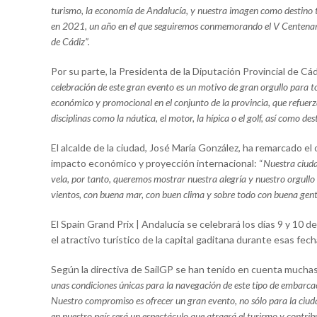
turismo, la economía de Andalucía, y nuestra imagen como destino 
en 2021, un año en el que seguiremos conmemorando el V Centenario
de Cádiz”.
Por su parte, la Presidenta de la Diputación Provincial de Cádi
celebración de este gran evento es un motivo de gran orgullo para
económico y promocional en el conjunto de la provincia, que refuerza
disciplinas como la náutica, el motor, la hípica o el golf, así como des
El alcalde de la ciudad, José María González, ha remarcado el 
impacto económico y proyección internacional: “
Nuestra ciudad
vela, por tanto, queremos mostrar nuestra alegría y nuestro orgul
vientos, con buena mar, con buen clima y sobre todo con buena gent
El Spain Grand Prix | Andalucía se celebrará los días 9 y 10
el atractivo turístico de la capital gaditana durante esas fech
Según la directiva de SailGP se han tenido en cuenta muchas v
unas condiciones únicas para la navegación de este tipo de embarcac
Nuestro compromiso es ofrecer un gran evento, no sólo para la ciud
en nuestro país será un espectáculo que atraerá el turismo y contri