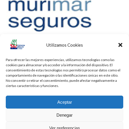
Utilizamos Cookies
Para ofrecer las mejores experiencias, utilizamos tecnologías como las
cookies para almacenar y/o acceder a la información del dispositivo. El
consentimiento de estas tecnologías nos permitirá procesar datos como el
comportamiento de navegación o las identificaciones únicas en este sitio.
No consentir o retirar el consentimiento, puede afectar negativamente a
ciertas características y funciones.
Aceptar
Denegar
Todos los derechos reservados -
Privacidad
-
Aviso Legal
-
Cookies
Ver preferencias