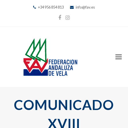
+34 956 854 813
info@fav.es
Facebook
Instagram
COMUNICADO
XVIII