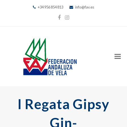
+34 956 854 813
info@fav.es
Facebook
Instagram
I Regata Gipsy
Gin-