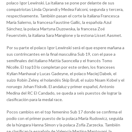
polaco Igor Lewinski. La italiana se pone por delante de sus
compatriotas Linda Oprandi y Medea Falconi, segunda y tercera,
respectivamente. También pasan el corte la italiana Francesca
María Salerno, la francesa Faustine Gallic, la española Azul
Sánchez, la polaca Martyna Duzowska, la francesa Zoé
Feuerstein, la italiana Sara Mangione y la estona Lisset Aasmet.
Por su parte el polaco Igor Lewinski será el que espere mañana a
sus contrincantes en la final masculina Sub 19, con el pase a
semifinales del italiano Mattia Saoncella y el francés Tomo
Nicolle. El top10 lo completan por este orden, los franceses
Kylian Manhaval y Lucas Gadeyne, el polaco Maciej Dabek, el
suizo Robin Zeley, el holandés Skip Brull, el suizo Noam Kobel y el
noruego Johan Fiskvik. El andaluz y primer español, Antonio
Medina del RC El Candado, se queda a seis puestos de lograr la
clasificación para la medal race.
Pocos cambios en el top femenino Sub 17 donde se confirma el
podio con el primer puesto de la polaca María Rudowicz, seguida
de la húngara Hanna Simon y la polaca Zofía Zarzecka. También
se clasifican la española de Valencia Martina Mantovani, la