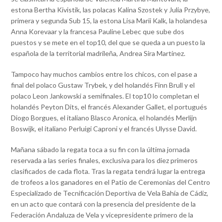
estona Bertha Kivistik, las polacas Kalina Szostek y Julia Przybye,
primera y segunda Sub 15, la estona Lisa Marii Kalk, la holandesa
Anna Korevaar y la francesa Pauline Lebec que sube dos
puestos y se mete en el top10, del que se queda a un puesto la
española de la territorial madrileña, Andrea Sira Martínez.
Tampoco hay muchos cambios entre los chicos, con el pase a
final del polaco Gustaw Trybek, y del holandés Finn Brull y el
polaco Leon Jankowski a semifinales. El top10 lo completan el
holandés Peyton Dits, el francés Alexander Gallet, el portugués
Diogo Borgues, el italiano Blasco Aronica, el holandés Merlijn
Boswijk, el italiano Perluigi Caproni y el francés Ulysse David.
Mañana sábado la regata toca a su fin con la última jornada
reservada a las series finales, exclusiva para los diez primeros
clasificados de cada flota. Tras la regata tendrá lugar la entrega
de trofeos a los ganadores en el Patio de Ceremonias del Centro
Especializado de Tecnificación Deportiva de Vela Bahía de Cádiz,
en un acto que contará con la presencia del presidente de la
Federación Andaluza de Vela y vicepresidente primero de la