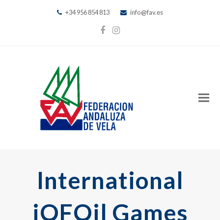
+34 956 854 813
info@fav.es
Facebook
Instagram
International
iQFOil Games