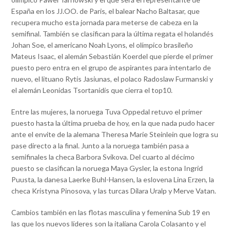
España en los JJ.OO. de Paris, el balear Nacho Baltasar, que
recupera mucho esta jornada para meterse de cabeza en la
semifinal. También se clasifican para la última regata el holandés
Johan Soe, el americano Noah Lyons, el olímpico brasileño
Mateus Isaac, el alemán Sebastián Koerdel que pierde el primer
puesto pero entra en el grupo de aspirantes para intentarlo de
nuevo, el lituano Rytis Jasiunas, el polaco Radoslaw Furmanski y
el alemán Leonidas Tsortanidis que cierra el top10.
Entre las mujeres, la noruega Tuva Oppedal retuvo el primer
puesto hasta la última prueba de hoy, en la que nada pudo hacer
ante el envite de la alemana Theresa Marie Steinlein que logra su
pase directo a la final. Junto a la noruega también pasa a
semifinales la checa Barbora Svikova. Del cuarto al décimo
puesto se clasifican la noruega Maya Gysler, la estona Ingrid
Puusta, la danesa Laerke Buhl-Hansen, la eslovena Lina Erzen, la
checa Kristyna Pinosova, y las turcas Dilara Uralp y Merve Vatan.
Cambios también en las flotas masculina y femenina Sub 19 en
las que los nuevos líderes son la italiana Carola Colasanto y el