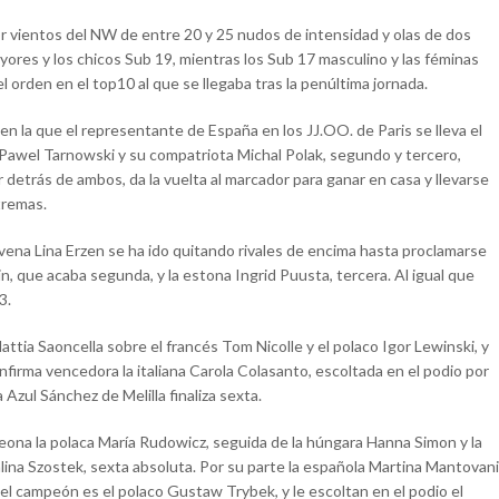
por vientos del NW de entre 20 y 25 nudos de intensidad y olas de dos
yores y los chicos Sub 19, mientras los Sub 17 masculino y las féminas
l orden en el top10 al que se llegaba tras la penúltima jornada.
en la que el representante de España en los JJ.OO. de Paris se lleva el
o Pawel Tarnowski y su compatriota Michal Polak, segundo y tercero,
 detrás de ambos, da la vuelta al marcador para ganar en casa y llevarse
tremas.
vena Lina Erzen se ha ido quitando rivales de encima hasta proclamarse
n, que acaba segunda, y la estona Ingrid Puusta, tercera. Al igual que
3.
Mattia Saoncella sobre el francés Tom Nicolle y el polaco Igor Lewinski, y
firma vencedora la italiana Carola Colasanto, escoltada en el podio por
Azul Sánchez de Melilla finaliza sexta.
eona la polaca María Rudowicz, seguida de la húngara Hanna Simon y la
Kalina Szostek, sexta absoluta. Por su parte la española Martina Mantovani
 el campeón es el polaco Gustaw Trybek, y le escoltan en el podio el