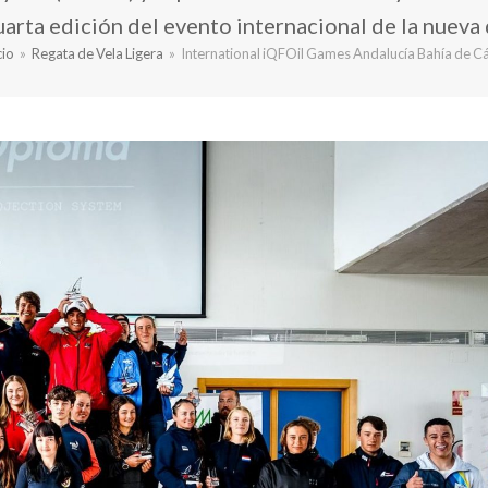
arta edición del evento internacional de la nueva d
cio
»
Regata de Vela Ligera
»
International iQFOil Games Andalucía Bahía de C