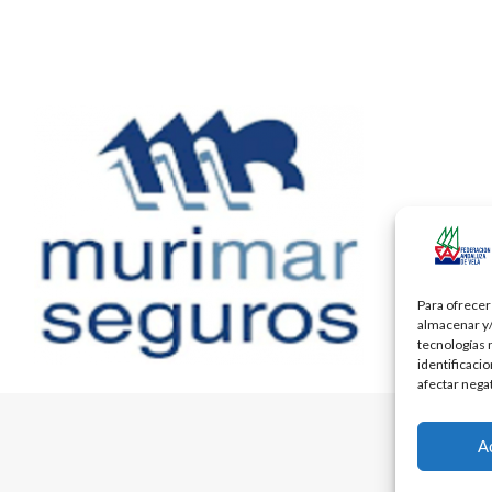
Para ofrecer
almacenar y/
tecnologías 
identificaci
afectar nega
A