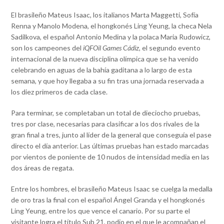
El brasileño Mateus Isaac, los italianos Marta Maggetti, Sofía
Renna y Manolo Modena, el hongkonés Ling Yeung, la checa Nela
Sadilkova, el español Antonio Medina y la polaca Maria Rudowicz,
son los campeones del
iQFOil Games Cádiz,
el segundo evento
internacional de la nueva disciplina olímpica que se ha venido
celebrando en aguas de la bahía gaditana a lo largo de esta
semana, y que hoy llegaba a su fin tras una jornada reservada a
los diez primeros de cada clase.
Para terminar, se completaban un total de dieciocho pruebas,
tres por clase, necesarias para clasificar a los dos rivales de la
gran final a tres, junto al líder de la general que conseguía el pase
directo el día anterior. Las últimas pruebas han estado marcadas
por vientos de poniente de 10 nudos de intensidad media en las
dos áreas de regata.
Entre los hombres, el brasileño Mateus Isaac se cuelga la medalla
de oro tras la final con el español Ángel Granda y el hongkonés
Ling Yeung, entre los que vence el canario. Por su parte el
visitante logra el título Sub 21, podio en el que le acompañan el