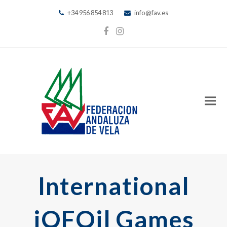
+34 956 854 813
info@fav.es
Facebook
Instagram
International
iQFOil Games