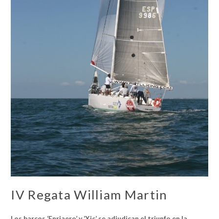
IV Regata William Martin
Los barcos ‘Enriaero’ y ‘Xic’ se adjudican
el triunfo en la