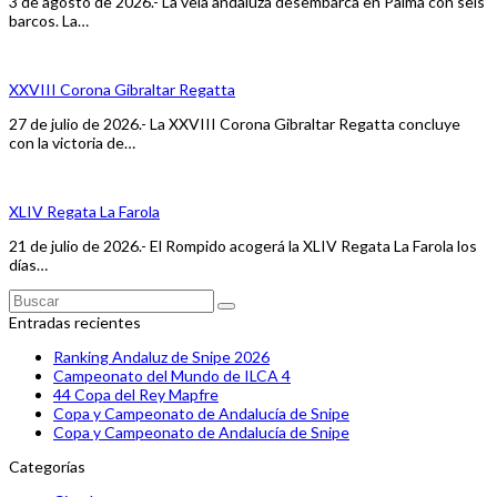
3 de agosto de 2026.- La vela andaluza desembarca en Palma con seis
barcos. La…
XXVIII Corona Gibraltar Regatta
27 de julio de 2026.- La XXVIII Corona Gibraltar Regatta concluye
con la victoria de…
XLIV Regata La Farola
21 de julio de 2026.- El Rompido acogerá la XLIV Regata La Farola los
días…
Buscar
Enviar
Entradas recientes
Ranking Andaluz de Snipe 2026
Campeonato del Mundo de ILCA 4
44 Copa del Rey Mapfre
Copa y Campeonato de Andalucía de Snipe
Copa y Campeonato de Andalucía de Snipe
Categorías