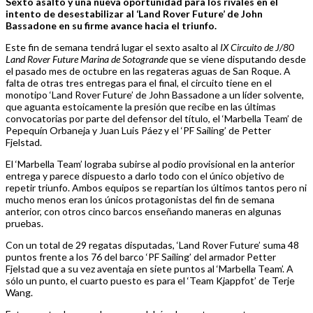
Sexto asalto y una nueva oportunidad para los rivales en el
intento de desestabilizar al ‘Land Rover Future’ de John
Bassadone en su firme avance hacia el triunfo.
Este fin de semana tendrá lugar el sexto asalto al
IX Circuito de J/80
Land Rover Future Marina de Sotogrande
que se viene disputando desde
el pasado mes de octubre en las regateras aguas de San Roque. A
falta de otras tres entregas para el final, el circuito tiene en el
monotipo ‘Land Rover Future’ de John Bassadone a un líder solvente,
que aguanta estoicamente la presión que recibe en las últimas
convocatorias por parte del defensor del título, el ‘Marbella Team’ de
Pepequín Orbaneja y Juan Luis Páez y el ‘PF Sailing’ de Petter
Fjelstad.
El ‘Marbella Team’ lograba subirse al podio provisional en la anterior
entrega y parece dispuesto a darlo todo con el único objetivo de
repetir triunfo. Ambos equipos se repartían los últimos tantos pero ni
mucho menos eran los únicos protagonistas del fin de semana
anterior, con otros cinco barcos enseñando maneras en algunas
pruebas.
Con un total de 29 regatas disputadas, ‘Land Rover Future’ suma 48
puntos frente a los 76 del barco ‘PF Sailing’ del armador Petter
Fjelstad que a su vez aventaja en siete puntos al ‘Marbella Team’. A
sólo un punto, el cuarto puesto es para el ‘Team Kjappfot’ de Terje
Wang.