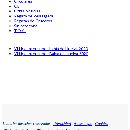
Circulares
OE
Otras Noticias
Regata de Vela Ligera
Regatas de Cruceros
Sin categoría
T.O.A.
previous
VI Liga Interclubes bahía de Huelva 2020
post:
next
VI Liga Interclubes Bahía de Huelva 2020
post:
Todos los derechos reservados -
Privacidad
-
Aviso Legal
-
Cookies