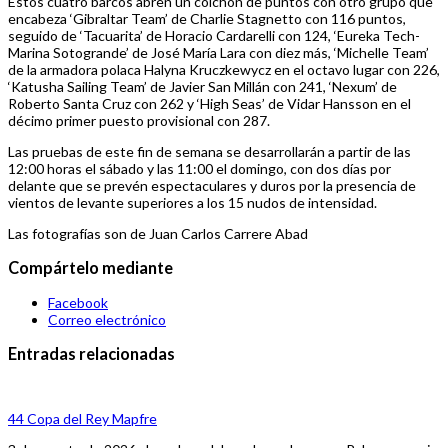
Estos cuatro barcos abren un colchón de puntos con otro grupo que
encabeza ‘Gibraltar Team’ de Charlie Stagnetto con 116 puntos,
seguido de ‘Tacuarita’ de Horacio Cardarelli con 124, ‘Eureka Tech-
Marina Sotogrande’ de José María Lara con diez más, ‘Michelle Team’
de la armadora polaca Halyna Kruczkewycz en el octavo lugar con 226,
‘Katusha Sailing Team’ de Javier San Millán con 241, ‘Nexum’ de
Roberto Santa Cruz con 262 y ‘High Seas’ de Vidar Hansson en el
décimo primer puesto provisional con 287.
Las pruebas de este fin de semana se desarrollarán a partir de las
12:00 horas el sábado y las 11:00 el domingo, con dos días por
delante que se prevén espectaculares y duros por la presencia de
vientos de levante superiores a los 15 nudos de intensidad.
Las fotografías son de Juan Carlos Carrere Abad
Compártelo mediante
Facebook
Correo electrónico
Entradas relacionadas
44 Copa del Rey Mapfre