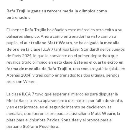
Rafa Trujillo gana su tercera medalla olímpica como
entrenador.
El linense Rafa Trujillo ha añadido este miércoles otro éxito a su
palmarés olímpico. Ahora como entrenador ha visto como su
pupilo,
el australiano Matt Wearn
, se ha colgado
la medalla
de oro en la clase ILCA 7
(antigua Láser Standard) de los Juegos
de París 2024, lo que le convierte en el primer deportista que
revalida titulo olímpico en esta clase. Éste es el
cuarto éxito en
forma de medalla de Rafa Trujillo,
una como regatista (plata en
Atenas 2004) y tres como entrenador, los dos últimas, sendos
oros con Wearn.
La clase ILCA 7 tuvo que esperar al miércoles para disputar la
Medal Race, tras su aplazamiento del martes por falta de viento,
y en esta jornada, en el segundo intento se decidieron las
medallas, que fueron el oro para el australiano
Matt Wearn,
la
plata para el chipriota
Pavlos Kontides
y el bronce para el
peruano
Stéfano Peschiera.