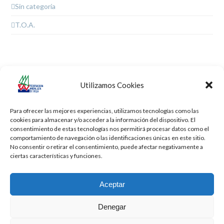
Sin categoría
T.O.A.
Utilizamos Cookies
XVIII Regata de la Armada de Snipe
Bautismos de Mar
previous
next
Para ofrecer las mejores experiencias, utilizamos tecnologías como las
post:
post:
cookies para almacenar y/o acceder a la información del dispositivo. El
consentimiento de estas tecnologías nos permitirá procesar datos como el
comportamiento de navegación o las identificaciones únicas en este sitio.
No consentir o retirar el consentimiento, puede afectar negativamente a
ciertas características y funciones.
Aceptar
Denegar