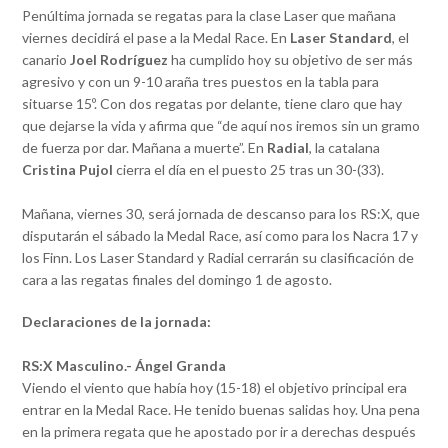
Penúltima jornada se regatas para la clase Laser que mañana
viernes decidirá el pase a la Medal Race. En
Laser Standard
, el
canario
Joel Rodríguez
ha cumplido hoy su objetivo de ser más
agresivo y con un 9-10 araña tres puestos en la tabla para
situarse 15º. Con dos regatas por delante, tiene claro que hay
que dejarse la vida y afirma que “de aquí nos iremos sin un gramo
de fuerza por dar. Mañana a muerte”. En
Radial
, la catalana
Cristina Pujol
cierra el día en el puesto 25 tras un 30-(33).
Mañana, viernes 30, será jornada de descanso para los RS:X, que
disputarán el sábado la Medal Race, así como para los Nacra 17 y
los Finn. Los Laser Standard y Radial cerrarán su clasificación de
cara a las regatas finales del domingo 1 de agosto.
Declaraciones de la jornada:
RS:X Masculino.- Ángel Granda
Viendo el viento que había hoy (15-18) el objetivo principal era
entrar en la Medal Race. He tenido buenas salidas hoy. Una pena
en la primera regata que he apostado por ir a derechas después