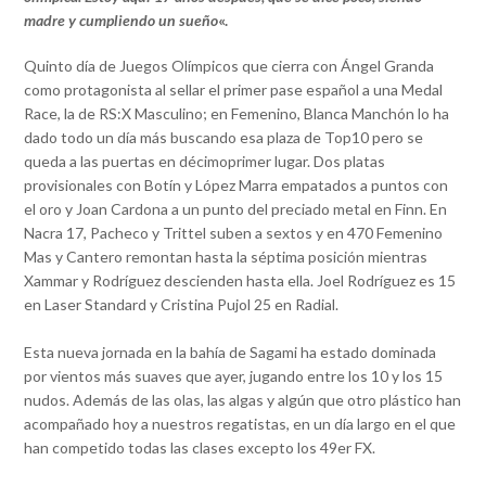
madre y cumpliendo un sueño
«.
Quinto día de Juegos Olímpicos que cierra con Ángel Granda
como protagonista al sellar el primer pase español a una Medal
Race, la de RS:X Masculino; en Femenino, Blanca Manchón lo ha
dado todo un día más buscando esa plaza de Top10 pero se
queda a las puertas en décimoprimer lugar. Dos platas
provisionales con Botín y López Marra empatados a puntos con
el oro y Joan Cardona a un punto del preciado metal en Finn. En
Nacra 17, Pacheco y Trittel suben a sextos y en 470 Femenino
Mas y Cantero remontan hasta la séptima posición mientras
Xammar y Rodríguez descienden hasta ella. Joel Rodríguez es 15
en Laser Standard y Cristina Pujol 25 en Radial.
Esta nueva jornada en la bahía de Sagami ha estado dominada
por vientos más suaves que ayer, jugando entre los 10 y los 15
nudos. Además de las olas, las algas y algún que otro plástico han
acompañado hoy a nuestros regatistas, en un día largo en el que
han competido todas las clases excepto los 49er FX.