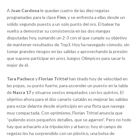
A
Joan Cardona
le quedan cuatro de las diez regatas
programadas para la clase
Finn
, y se enfrenta a ellas desde un
sólido segundo puesto a un solo punto del oro. El balear ha
vuelto a demostrar su consistencia en las dos mangas
disputadas hoy, sumando un 2-3 con el que cumple su objetivo
de mantener resultados de Top3. Hoy ha navegado cómodo, sin
tomar grandes riesgos en las salidas y aprovechando la presión
que supone participar en unos Juegos Olímpicos para sacar lo
mejor de él.
Tara Pacheco
y
Florian Trittel
han tirado hoy de velocidad en
las popas, su punto fuerte, para ascender un puesto en la tabla
de
Nacra 17
y situarse sextos empatados con los quintos. El
objetivo ahora para el dúo canario-catalán es mejorar las salidas
para estar delante desde el principio en una flota que navega
muy compactada. Con optimismo, Florian Trittel anuncia que
“puliendo esos pequeños detalles, que se agarren”. Pero no todo
hay que achacarlo a la tripulación y al barco; hoy el campo de
regatas les ha sorprendido con un plástico, una bolsa de