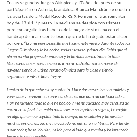
En sus segundos Juegos Olímpicos y 17 años después de su
participación en Atlanta, la andaluza
Blanca Manchón
se queda a
las puertas de la Medal Race de
RS:X Femenino
, tras remontar
hoy del 13 al 11º puesto. La sevillana se despide con tristeza
pero con orgullo tras haber dado lo mejor de sí misma con el
hándicap de una reciente lesión que no le ha dejado estar al cien
por cien: “
Era mi peor pesadilla que hiciera este viento durante todos los
Juegos Olímpicos y lo ha hecho, todos menos el primer día. Sabía que el
pie no estaba preparado para eso y lo he dado absolutamente todo.
Muchísimo dolor, pero no quería irme sin disfrutar por lo menos de
navegar siendo la última regata olímpica para la clase y siendo
seguramente mis últimos Juegos
.
Dentro de lo que cabe estoy contenta. Hace dos meses iba con muletas y
venir aquí y navegar con unas condiciones que para un pie lesionado….
Hoy he luchado todo lo que he podido y me he quedado muy cerquita de
entrar en la final. He tenido mala suerte en la primera regata, he cogido
un alga que me ha seguido toda la manga, no se soltaba y he perdido
muchas posiciones; eso me ha costado no entrar en la Medal. Pero he ido
a por todas; he salido bien, he ido para el lado que tocaba y he intentado
hacerlo lo mejor posible.