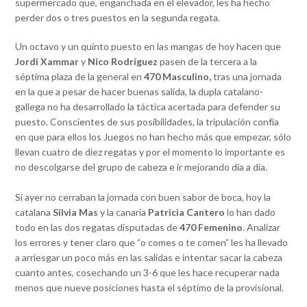
supermercado que, enganchada en el elevador, les ha hecho
perder dos o tres puestos en la segunda regata.
Un octavo y un quinto puesto en las mangas de hoy hacen que
Jordi Xammar
y
Nico Rodríguez
pasen de la tercera a la
séptima plaza de la general en
470 Masculino,
tras una jornada
en la que a pesar de hacer buenas salida, la dupla catalano-
gallega no ha desarrollado la táctica acertada para defender su
puesto. Conscientes de sus posibilidades, la tripulación confía
en que para ellos los Juegos no han hecho más que empezar, sólo
llevan cuatro de diez regatas y por el momento lo importante es
no descolgarse del grupo de cabeza e ir mejorando día a día.
Si ayer no cerraban la jornada con buen sabor de boca, hoy la
catalana
Silvia Mas
y la canaria
Patricia Cantero
lo han dado
todo en las dos regatas disputadas de
470 Femenino
. Analizar
los errores y tener claro que “o comes o te comen” les ha llevado
a arriesgar un poco más en las salidas e intentar sacar la cabeza
cuanto antes, cosechando un 3-6 que les hace recuperar nada
menos que nueve posiciones hasta el séptimo de la provisional.