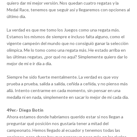
quiero dar mi mejor versión. Nos quedan cuatro regatas y la
Medal Race, tenemos que seguir así y llegaremos con opciones al
último día.
La verdad es que me tomo los Juegos como una regata más.
Estamos los mismos de siempre e incluso falta alguno, como el
vigente campeón del mundo que no consiguió ganar la selección
olímpica. Me lo tomo como una regata más. He estado arriba en
las últimas regatas, ¿por qué no aquí? Simplemente quiero dar lo
mejor de mi e ir día a día.
Siempre he sido fuerte mentalmente. La verdad es que voy
prueba a prueba, salida a salida, ceñida a ceñida, y no pienso más
allá. Intento centrarme en cada momento, sin pensar en una
medalla ni en nada, simplemente en sacar lo mejor de mí cada día.
49er.- Diego Botín
Ahora estamos donde habríamos querido estar si nos llegan a
preguntar qué posición nos gustaría tener a mitad del
campeonato. Hemos llegado al ecuador y tenemos todas las
opciones, pero ahora hay que pensar un poco más en los rivales