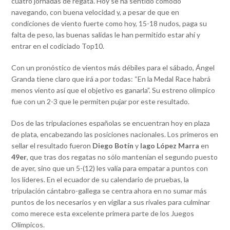
cuatro jornadas de regata. Hoy se ha sentido cómodo
navegando, con buena velocidad y, a pesar de que en
condiciones de viento fuerte como hoy, 15-18 nudos, paga su
falta de peso, las buenas salidas le han permitido estar ahí y
entrar en el codiciado Top10.
Con un pronóstico de vientos más débiles para el sábado, Ángel
Granda tiene claro que irá a por todas: “En la Medal Race habrá
menos viento así que el objetivo es ganarla”. Su estreno olímpico
fue con un 2-3 que le permiten pujar por este resultado.
Dos de las tripulaciones españolas se encuentran hoy en plaza
de plata, encabezando las posiciones nacionales. Los primeros en
sellar el resultado fueron
Diego Botín
y
Iago López Marra
en
49er
, que tras dos regatas no sólo mantenían el segundo puesto
de ayer, sino que un 5-(12) les valía para empatar a puntos con
los líderes. En el ecuador de su calendario de pruebas, la
tripulación cántabro-gallega se centra ahora en no sumar más
puntos de los necesarios y en vigilar a sus rivales para culminar
como merece esta excelente primera parte de los Juegos
Olímpicos.