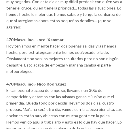
muy pegados. Con esta ola es muy difícil predecir con quien vas a
tener el cruce, quien tiene la prioridad… todas las situaciones. Lo
hemos hecho lo mejor que hemos sabido y tengo la confianza de
que si arreglamos ahora estos pequeños detalles… ¡que se
agarren!
470 Masculino.- Jordi Xammar
Hoy teníamos en mente hacer dos buenas salidas y las hemos
hecho, pero estratégicamente hemos equivocado el lado.
Obviamente no son los mejores resultados pero no son ningún
desastre. Esto acaba de empezar y mañana cambia el parte
meteorológico.
470 Masculino.- Nico Rodríguez
El campeonato acaba de empezar, llevamos un 30% de
competición y estamos con las mismas ganas e ilusión que el
primer día. Queda todo por decidir: llevamos dos días, cuatro
pruebas. Mañana será otro día, vamos con la cabeza bien alta. Las
opciones están muy abiertas con mucha gente en la pelea.
Hemos venido aquí a trabajarlo y esto es lo que hay que hacer. Lo
importante ahora es no descolgarse de la pelea, seguir