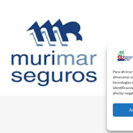
Para ofrecer
almacenar y/
tecnologías 
identificaci
afectar nega
A