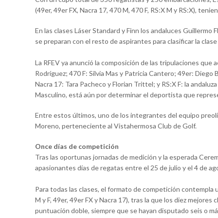
(49er, 49er FX, Nacra 17, 470 M, 470 F, RS:X M y RS:X), tenie
En las clases Láser Standard y Finn los andaluces Guillermo F
se preparan con el resto de aspirantes para clasificar la clas
La RFEV ya anunció la composición de las tripulaciones que a
Rodríguez; 470 F: Silvia Mas y Patricia Cantero; 49er: Diego
Nacra 17: Tara Pacheco y Florian Trittel; y RS:X F: la andal
Masculino, está aún por determinar el deportista que repres
Entre estos últimos, uno de los integrantes del equipo preolí
Moreno, perteneciente al Vistahermosa Club de Golf.
Once días de competición
Tras las oportunas jornadas de medición y la esperada Ceremo
apasionantes días de regatas entre el 25 de julio y el 4 de 
Para todas las clases, el formato de competición contempla un
M y F, 49er, 49er FX y Nacra 17), tras la que los diez mejores
puntuación doble, siempre que se hayan disputado seis o má