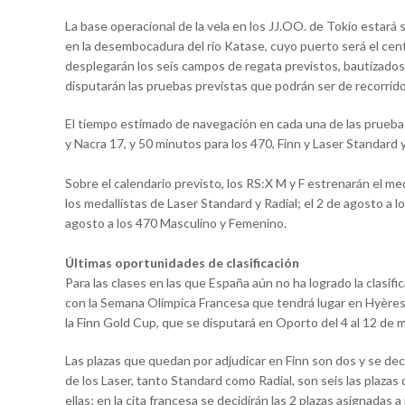
La base operacional de la vela en los JJ.OO. de Tokio estar
en la desembocadura del río Katase, cuyo puerto será el cent
desplegarán los seis campos de regata previstos, bautizados
disputarán las pruebas previstas que podrán ser de recorrid
El tiempo estimado de navegación en cada una de las pruebas
y Nacra 17, y 50 minutos para los 470, Finn y Laser Standard 
Sobre el calendario previsto, los RS:X M y F estrenarán el med
los medallistas de Laser Standard y Radial; el 2 de agosto a lo
agosto a los 470 Masculino y Femenino.
Últimas oportunidades de clasificación
Para las clases en las que España aún no ha logrado la clasifi
con la Semana Olímpica Francesa que tendrá lugar en Hyères, e
la Finn Gold Cup, que se disputará en Oporto del 4 al 12 de 
Las plazas que quedan por adjudicar en Finn son dos y se deci
de los Laser, tanto Standard como Radial, son seis las plazas
ellas; en la cita francesa se decidirán las 2 plazas asignadas