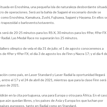
á situada en Enoshima, una pequeña isla de naturaleza desbordante situad
ro de operaciones. Será así la bahía de Sagami el escenario donde se
 como Enoshima, Kamakura, Zushi, Fujisawa, Sagami y Hayama. En ellos s
o trapezoidal o barlovento/sotavento.
 será de 20-25 minutos para los RS:X, 30 minutos para los 49er, 49er FX
y Radial. Las Medal Race no superarán los 25 minutos.
allero olímpico de vela el día 31 de julio; el 1 de agosto conoceremos a
s de 49er y 49er FX; el día 3 de agosto los de Finn y Nacra 17; y el día 4 d
cación como país, en Laser Standard y Laser Radial la oportunidad llegará
ntre el 17 y el 24 de abril de 2021, mientras que para la clase Finn será
mayo de 2021.
dirán en la cita portuguesa, una para Europa y otra para África. En el cas
 que aún quedan libres, y los países de Asia y Europa los que luchan por
 a países europeos, tanto en Radial como en Standard.