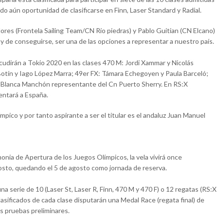
ndo aún oportunidad de clasificarse en Finn, Laser Standard y Radial.
lores (Frontela Sailing Team/CN Río piedras) y Pablo Guitian (CN Elcano)
e y de conseguirse, ser una de las opciones a representar a nuestro país.
cudirán a Tokio 2020 en las clases 470 M: Jordi Xammar y Nicolás
 Botín y Iago López Marra; 49er FX: Támara Echegoyen y Paula Barceló;
uza Blanca Manchón representante del Cn Puerto Sherry. En RS:X
entará a España.
mpico y por tanto aspirante a ser el titular es el andaluz Juan Manuel
nia de Apertura de los Juegos Olímpicos, la vela vivirá once
agosto, quedando el 5 de agosto como jornada de reserva.
a serie de 10 (Laser St, Laser R, Finn, 470 M y 470 F) o 12 regatas (RS:X
 clasificados de cada clase disputarán una Medal Race (regata final) de
s pruebas preliminares.