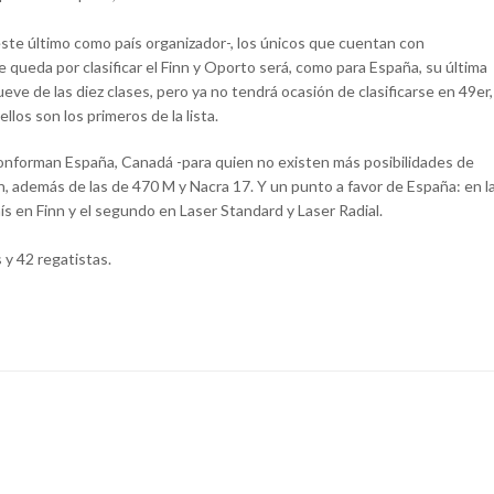
te último como país organizador-, los únicos que cuentan con
e queda por clasificar el Finn y Oporto será, como para España, su última
e de las diez clases, pero ya no tendrá ocasión de clasificarse en 49er,
ellos son los primeros de la lista.
 conforman España, Canadá -para quien no existen más posibilidades de
nn, además de las de 470 M y Nacra 17. Y un punto a favor de España: en l
país en Finn y el segundo en Laser Standard y Laser Radial.
 y 42 regatistas.