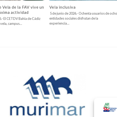
Vela inclusiva
e Vela de la FAV vive un
áxima actividad
5 de junio de 2026.- Ochenta usuarios de och
entidades sociales disfrutan de la
26.- El CETDV Bahía de Cádiz
experiencia…
 vela, campus…