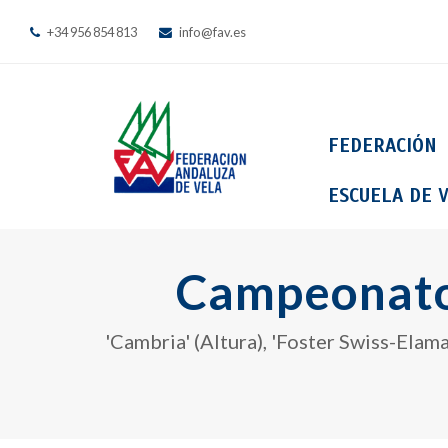
+34 956 854 813
info@fav.es
FEDERACIÓN
ESCUELA DE V
Campeonato
'Cambria' (Altura), 'Foster Swiss-Elama