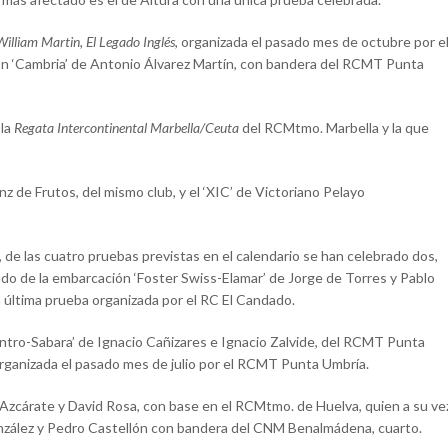
illiam Martin, El Legado Inglés
, organizada el pasado mes de octubre por e
ión ‘Cambria’ de Antonio Álvarez Martín, con bandera del RCMT Punta
 la
Regata Intercontinental Marbella/Ceuta
del RCMtmo. Marbella y la que
anz de Frutos, del mismo club, y el ‘XIC’ de Victoriano Pelayo
, de las cuatro pruebas previstas en el calendario se han celebrado dos,
do de la embarcación ‘Foster Swiss-Elamar’ de Jorge de Torres y Pablo
última prueba organizada por el RC El Candado.
ntro-Sabara’ de Ignacio Cañizares e Ignacio Zalvide, del RCMT Punta
rganizada el pasado mes de julio por el RCMT Punta Umbría.
ro Azcárate y David Rosa, con base en el RCMtmo. de Huelva, quien a su ve
González y Pedro Castellón con bandera del CNM Benalmádena, cuarto.