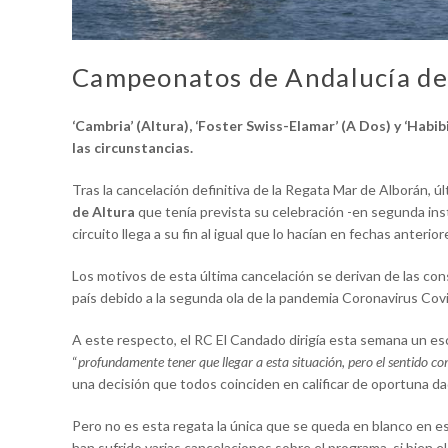
Campeonatos de Andalucía de
‘Cambria’ (Altura), ‘Foster Swiss-Elamar’ (A Dos) y ‘Habi
las circunstancias.
Tras la cancelación definitiva de la Regata Mar de Alborán, 
de Altura
que tenía prevista su celebración -en segunda inst
circuito llega a su fin al igual que lo hacían en fechas anteriore
Los motivos de esta última cancelación se derivan de las co
país debido a la segunda ola de la pandemia Coronavirus Cov
A este respecto, el RC El Candado dirigía esta semana un esc
“
profundamente tener que llegar a esta situación, pero el sentido c
una decisión que todos coinciden en calificar de oportuna da
Pero no es esta regata la única que se queda en blanco en es
han sufrido varias cancelaciones sobre el programa, si bien e