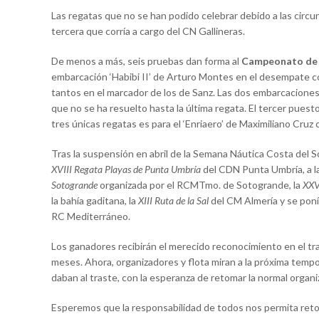
Las regatas que no se han podido celebrar debido a las circu
tercera que corría a cargo del CN Gallineras.
De menos a más, seis pruebas dan forma al
Campeonato de A
embarcación ‘Habibi II’ de Arturo Montes en el desempate con
tantos en el marcador de los de Sanz. Las dos embarcacion
que no se ha resuelto hasta la última regata. El tercer puest
tres únicas regatas es para el ‘Enriaero’ de Maximiliano Cru
Tras la suspensión en abril de la Semana Náutica Costa del S
XVIII Regata Playas de Punta Umbría
del CDN Punta Umbría, a l
Sotogrande
organizada por el RCMTmo. de Sotogrande, la
XXV
la bahía gaditana, la
XIII Ruta de la Sal
del CM Almería y se poní
RC Mediterráneo.
Los ganadores recibirán el merecido reconocimiento en el tra
meses. Ahora, organizadores y flota miran a la próxima temp
daban al traste, con la esperanza de retomar la normal organi
Esperemos que la responsabilidad de todos nos permita reto