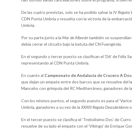
De las cuatro previstas, solo se ha podido salvar la
IV Regata W
CDN Punta Umbría y resuelta con la victoria de la embarcac
Umbría.
Por su parte junto a la
Mar de Alborán
también se suspendían
debía cerrar el circuito bajo la batuta del CN Fuengirola.
En el segundo y tercer puesto se clasifican el ‘D6’ de Félix S
representando al CDN Punta Umbría.
En cuanto al
Campeonato de Andalucía de Crucero A Dos
que dejan un empate entre dos barcos que se resuelve del la
Mancebo con grímpola del RC Mediterráneo, ganadores de la 
Con los mismos puntos, el segundo puesto es para el ‘Varice
Umbría, ganadores a su vez de la
XXXIII Regata Descubridores
o
En el tercer puesto se clasifica el ‘Trebolisimo Dos’ de Cur
resuelve de su lado el empate con el ‘Vikingo’ de Enrique 