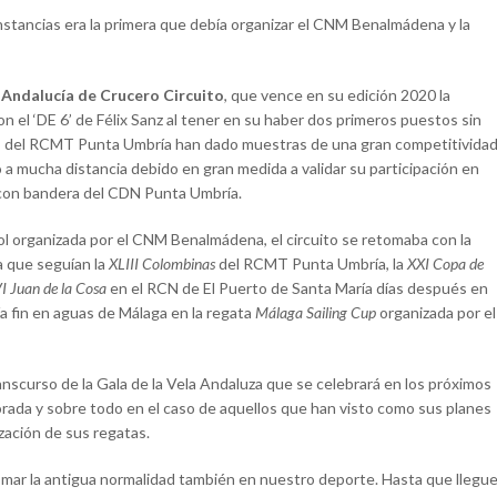
nstancias era la primera que debía organizar el CNM Benalmádena y la
ndalucía de Crucero Circuito
, que vence en su edición 2020 la
 el ‘DE 6’ de Félix Sanz al tener en su haber dos primeros puestos sin
es del RCMT Punta Umbría han dado muestras de una gran competitivida
o a mucha distancia debido en gran medida a validar su participación en
z con bandera del CDN Punta Umbría.
ol organizada por el CNM Benalmádena, el circuito se retomaba con la
a que seguían la
XLIII Colombinas
del RCMT Punta Umbría, la
XXI Copa de
I Juan de la Cosa
en el RCN de El Puerto de Santa María días después en
a fin en aguas de Málaga en la regata
Málaga Sailing Cup
organizada por el
nscurso de la Gala de la Vela Andaluza que se celebrará en los próximos
orada y sobre todo en el caso de aquellos que han visto como sus planes
zación de sus regatas.
mar la antigua normalidad también en nuestro deporte. Hasta que llegu