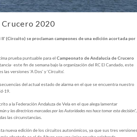
 Crucero 2020
bi II’ (Circuito) se proclaman campeones de una edición acortada por
última prueba puntuable para el
Campeonato de Andalucía de Crucero
ancia- este fin de semana bajo la organización del RC El Candado, este
s las versiones ‘A Dos’ y ‘Circuito’.
nsecuencias del actual estado de alarma en el que se encuentra nuestro
id-19.
rito a la Federación Andaluza de Vela en el que alega lamentar
omún y las directrices marcadas por las Autoridades nos hace tomar esta decisión
“,
das las circunstancias.
ta nueva edición de los circuitos autonómicos, ya que sus tres versione
l más afectado es el de Altura con una única prueba celebrada.