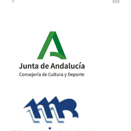
previous
next
7
420
post:
post: