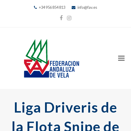
+34 956 854 813
info@fav.es
Facebook
Instagram
Liga Driveris de
la Flota Snipe de