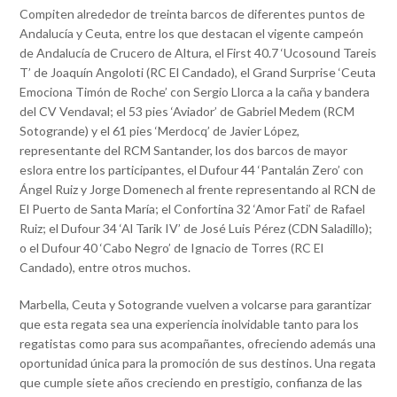
Compiten alrededor de treinta barcos de diferentes puntos de
Andalucía y Ceuta, entre los que destacan el vigente campeón
de Andalucía de Crucero de Altura, el First 40.7 ‘Ucosound Tareis
T’ de Joaquín Angoloti (RC El Candado), el Grand Surprise ‘Ceuta
Emociona Timón de Roche’ con Sergio Llorca a la caña y bandera
del CV Vendaval; el 53 pies ‘Aviador’ de Gabriel Medem (RCM
Sotogrande) y el 61 pies ‘Merdocq’ de Javier López,
representante del RCM Santander, los dos barcos de mayor
eslora entre los participantes, el Dufour 44 ‘Pantalán Zero’ con
Ángel Ruiz y Jorge Domenech al frente representando al RCN de
El Puerto de Santa María; el Confortina 32 ‘Amor Fati’ de Rafael
Ruiz; el Dufour 34 ‘Al Tarik IV’ de José Luis Pérez (CDN Saladillo);
o el Dufour 40 ‘Cabo Negro’ de Ignacio de Torres (RC El
Candado), entre otros muchos.
Marbella, Ceuta y Sotogrande vuelven a volcarse para garantizar
que esta regata sea una experiencia inolvidable tanto para los
regatistas como para sus acompañantes, ofreciendo además una
oportunidad única para la promoción de sus destinos. Una regata
que cumple siete años creciendo en prestigio, confianza de las