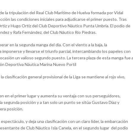
de la tripulación del Real Club Marítimo de Huelva formada por Vidal
ección las condiciones iniciales para adjudicarse el primer puesto. Tras
 Ortiz y Hugo Ortiz del Club Deportivo Náutico Punta Umbría. El podio de
dez y Rafa Fernández, del Club Náutico Río Piedras.
rar en la segunda manga del día. Con el viento a la baja, la
 imponerse y llevarse el triunfo parcial, intercambiando los papeles con
a ocasión un valioso segundo puesto. La tercera plaza de esta manga fue 
ción Deportiva Náutica Marina Nuevo Portil
a clasificación general provisional de la Liga se mantiene al rojo vivo,
nen en el primer lugar y aumenta su ventaja con sus perseguidores,
la segunda posición y a tan solo un punto se sitúa Gustavo Díaz y
era posición.
 espectáculo, y deja una clasificación con un claro líder, la embarcación
resentante de Club Náutico Isla Canela, en el segundo lugar del podio