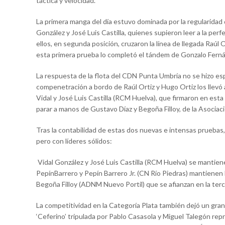
táctica y velocidad.
​La primera manga del día estuvo dominada por la regularidad 
González y José Luis Castilla, quienes supieron leer a la perf
ellos, en segunda posición, cruzaron la línea de llegada Raúl
esta primera prueba lo completó el tándem de Gonzalo Fernán
​La respuesta de la flota del CDN Punta Umbría no se hizo espe
compenetración a bordo de Raúl Ortiz y Hugo Ortiz los llevó a
Vidal y José Luis Castilla (RCM Huelva), que firmaron en est
parar a manos de Gustavo Díaz y Begoña Filloy, de la Asocia
​Tras la contabilidad de estas dos nuevas e intensas pruebas, l
pero con líderes sólidos:
​ Vidal González y José Luis Castilla (RCM Huelva) se mantie
PepínBarrero y Pepín Barrero Jr. (CN Río Piedras) mantienen 
Begoña Filloy (ADNM Nuevo Portil) que se afianzan en la terc
​​La competitividad en la Categoría Plata también dejó un gran
‘Ceferino’ tripulada por Pablo Casasola y Miguel Talegón rep