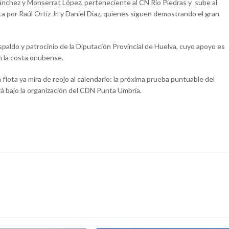
 Sánchez y Monserrat López, perteneciente al CN Río Piedras y sube al
a por Raúl Ortiz Jr. y Daniel Díaz, quienes siguen demostrando el gran
spaldo y patrocinio de la Diputación Provincial de Huelva, cuyo apoyo es
n la costa onubense.
a flota ya mira de reojo al calendario: la próxima prueba puntuable del
ará bajo la organización del CDN Punta Umbría.