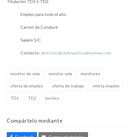
Titulación TD1 ó TD2.
Empleo para todo el año.
Carnet de Conducir
Salario S/C.
Contacto:
direccion@clubnauticoalmerimar.com
monitor de vela
monitor vela
monitores
oferta de empleo
oferta de trabajo
oferta empleo
TD1
TD2
tecnico
Compártelo mediante
Facebook
Correo electrónico