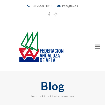
+34 956 854 813
info@fav.es
Facebook
Instagram
Blog
Inicio
»
OE
»
Oferta de empleo