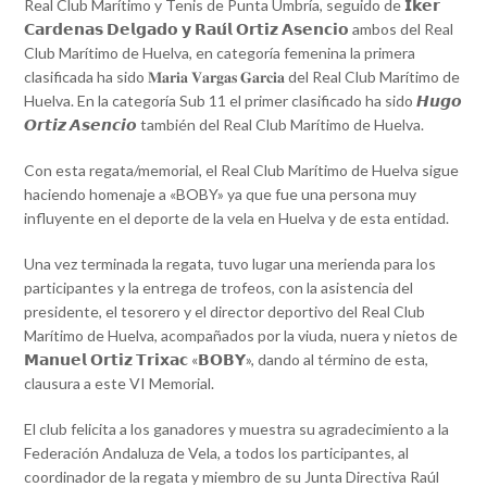
Real Club Marítimo y Tenis de Punta Umbría, seguido de 𝗜𝗸𝗲𝗿
𝗖𝗮𝗿𝗱𝗲𝗻𝗮𝘀 𝗗𝗲𝗹𝗴𝗮𝗱𝗼 𝘆 𝗥𝗮𝘂́𝗹 𝗢𝗿𝘁𝗶𝘇 𝗔𝘀𝗲𝗻𝗰𝗶𝗼 ambos del Real
Club Marítimo de Huelva, en categoría femenina la primera
clasificada ha sido 𝐌𝐚𝐫𝐢𝐚 𝐕𝐚𝐫𝐠𝐚𝐬 𝐆𝐚𝐫𝐜𝐢𝐚 del Real Club Marítimo de
Huelva. En la categoría Sub 11 el primer clasificado ha sido 𝙃𝙪𝙜𝙤
𝙊𝙧𝙩𝙞𝙯 𝘼𝙨𝙚𝙣𝙘𝙞𝙤 también del Real Club Marítimo de Huelva.
Con esta regata/memorial, el Real Club Marítimo de Huelva sigue
haciendo homenaje a «BOBY» ya que fue una persona muy
influyente en el deporte de la vela en Huelva y de esta entidad.
Una vez terminada la regata, tuvo lugar una merienda para los
participantes y la entrega de trofeos, con la asistencia del
presidente, el tesorero y el director deportivo del Real Club
Marítimo de Huelva, acompañados por la viuda, nuera y nietos de
𝗠𝗮𝗻𝘂𝗲𝗹 𝗢𝗿𝘁𝗶𝘇 𝗧𝗿𝗶𝘅𝗮𝗰 «𝗕𝗢𝗕𝗬», dando al término de esta,
clausura a este VI Memorial.
El club felicita a los ganadores y muestra su agradecimiento a la
Federación Andaluza de Vela, a todos los participantes, al
coordinador de la regata y miembro de su Junta Directiva Raúl