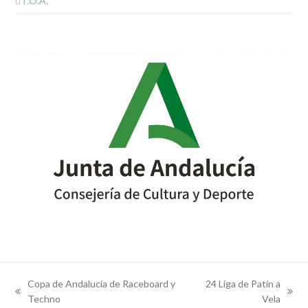
T.O.A.
Copa de Andalucía de Raceboard y
24 Liga de Patín a
previous
next
Techno
Vela