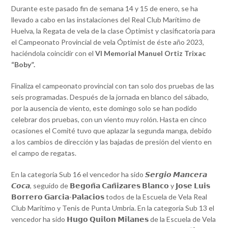
Durante este pasado fin de semana 14 y 15 de enero, se ha
llevado a cabo en las instalaciones del Real Club Marítimo de
Huelva, la Regata de vela de la clase Óptimist y clasificatoria para
el Campeonato Provincial de vela Óptimist de éste año 2023,
haciéndola coincidir con el
VI Memorial Manuel Ortiz Trixac
“Boby”.
Finaliza el campeonato provincial con tan solo dos pruebas de las
seis programadas. Después de la jornada en blanco del sábado,
por la ausencia de viento, este domingo solo se han podido
celebrar dos pruebas, con un viento muy rolón. Hasta en cinco
ocasiones el Comité tuvo que aplazar la segunda manga, debido
a los cambios de dirección y las bajadas de presión del viento en
el campo de regatas.
En la categoría Sub 16 el vencedor ha sido 𝙎𝙚𝙧𝙜𝙞𝙤 𝙈𝙖𝙣𝙘𝙚𝙧𝙖
𝘾𝙤𝙘𝙖, seguido de 𝗕𝗲𝗴𝗼𝗻̃𝗮 𝗖𝗮𝗻̃𝗶𝘇𝗮𝗿𝗲𝘀 𝗕𝗹𝗮𝗻𝗰𝗼 y 𝗝𝗼𝘀𝗲 𝗟𝘂𝗶𝘀
𝗕𝗼𝗿𝗿𝗲𝗿𝗼 𝗚𝗮𝗿𝗰𝗶𝗮-𝗣𝗮𝗹𝗮𝗰𝗶𝗼𝘀 todos de la Escuela de Vela Real
Club Marítimo y Tenis de Punta Umbría. En la categoría Sub 13 el
vencedor ha sido 𝗛𝘂𝗴𝗼 𝗤𝘂𝗶𝗹𝗼𝗻 𝗠𝗶𝗹𝗮𝗻𝗲𝘀 de la Escuela de Vela