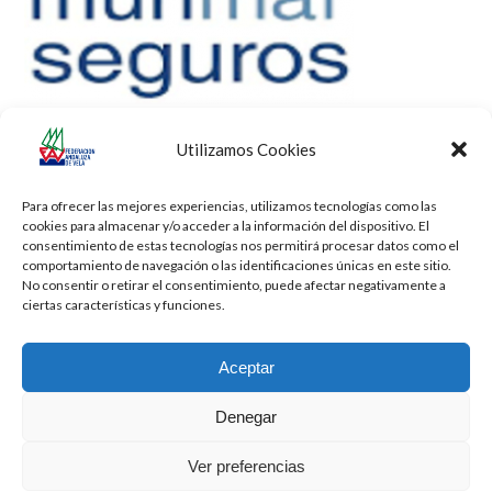
Utilizamos Cookies
Para ofrecer las mejores experiencias, utilizamos tecnologías como las
cookies para almacenar y/o acceder a la información del dispositivo. El
consentimiento de estas tecnologías nos permitirá procesar datos como el
comportamiento de navegación o las identificaciones únicas en este sitio.
No consentir o retirar el consentimiento, puede afectar negativamente a
ciertas características y funciones.
Aceptar
Denegar
Todos los derechos reservados -
Privacidad
-
Aviso Legal
-
Cookies
Ver preferencias
2026 - Diseñado por
iBlue - Tecnología Informática