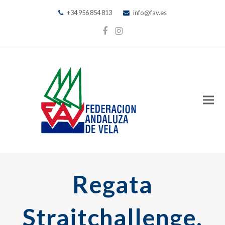
+34 956 854 813
info@fav.es
Facebook
Instagram
Regata
Straitchallenge,