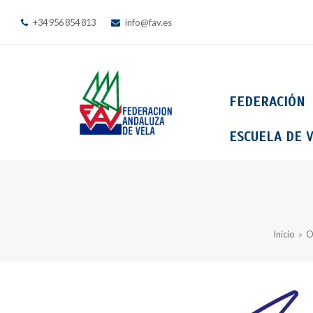
+34 956 854 813
info@fav.es
FEDERACIÓN
ESCUELA DE V
Inicio
»
O