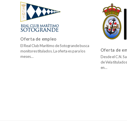
Oferta de empleo
El Real Club Marítimo de Sotogrande busca
Oferta de e
monitores titulados. La oferta es para los
meses…
Desde el C.N. San
de Vela titulad
en…