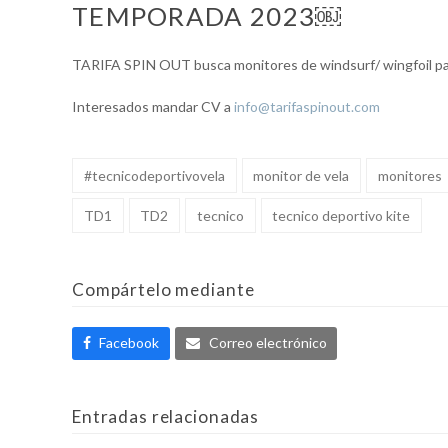
TEMPORADA 2023￼
TARIFA SPIN OUT busca monitores de windsurf/ wingfoil pa
Interesados mandar CV a
info@tarifaspinout.com
#tecnicodeportivovela
monitor de vela
monitores
TD1
TD2
tecnico
tecnico deportivo kite
Compártelo mediante
Facebook
Correo electrónico
Entradas relacionadas