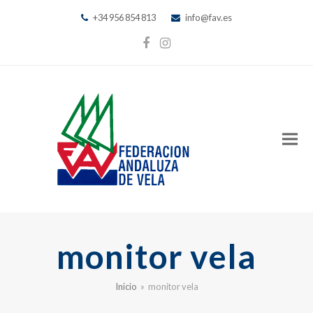
+34 956 854 813
info@fav.es
Facebook
Instagram
monitor vela
Inicio
»
monitor vela