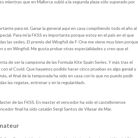
s mientras que en Mallorca subió a la segunda plaza sólo superado por
portante para mí. Ganar la general aquí en casa compitiendo todo el año al
ecial. Para mí la FKSS es importante porque estoy en el país en el que
das las sedes. El premio del Wingfoil de F-One me viene muy bien porqu
en y en Wingfoil. Me gusta probar otras especialidades y creo que el
nta de ser la campeona de las Formula Kite Spain Series. Y más tras el
con el Covid. Que hayamos podido hacer cinco pruebas es algo genial y
ás, el final de la temporada ha sido en casa con lo que no puedo pedir
as las regatas, entrenar y en la regularidad».
aster de las FKSS. En master el vencedor ha sido el castellonense
cedor final ha sido catalán Sergi Santos de Vilasar de Mar.
Amateur