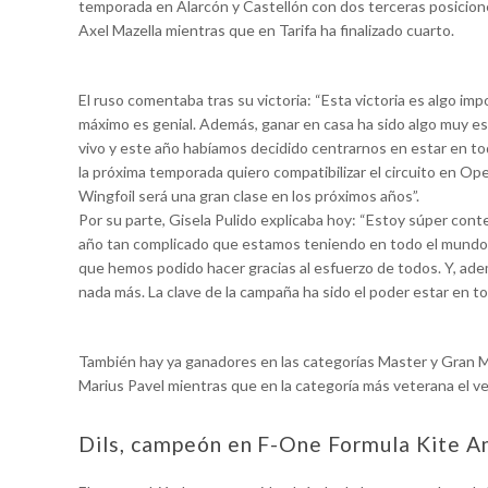
temporada en Alarcón y Castellón con dos terceras posicione
Axel Mazella mientras que en Tarifa ha finalizado cuarto.
El ruso comentaba tras su victoria: “Esta victoria es algo im
máximo es genial. Además, ganar en casa ha sido algo muy esp
vivo y este año habíamos decidido centrarnos en estar en to
la próxima temporada quiero compatibilizar el circuito en Op
Wingfoil será una gran clase en los próximos años”.
Por su parte, Gisela Pulido explicaba hoy: “Estoy súper conte
año tan complicado que estamos teniendo en todo el mundo 
que hemos podido hacer gracias al esfuerzo de todos. Y, adem
nada más. La clave de la campaña ha sido el poder estar en tod
También hay ya ganadores en las categorías Master y Gran M
Marius Pavel mientras que en la categoría más veterana el ven
Dils, campeón en F-One Formula Kite 