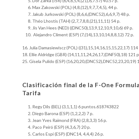
Dor Zarka (ISR) (6,4,8,5,4,(21),6,7.57) 40.57 p.
Max Zakowski (POL) (4,8,(12),9,7,7,4,5), 44 p.
Jakub Jurkowski (POL) (8,6,6,(DNC52),6,6,9,7) 48 p.
Théo Lhostis (TAH) (2,7,7,8,8,(21),11,11) 54 p.
Jis Van Hees (NED) ((DNC50),13,9,12,10,9,10,6) 69 p.
Alejandro Climent (ESP) (7,(14),13,10,14,8,8,12) 72 p.
16. Julia Damasiewiscz (POL) ((31),15,14,16,15,15,22,17) 114 
18. Ellie Aldridge (GBR) (14,11,11,24,26,17,(DNF50),18) 121 p
25. Gisela Pulido (ESP) (16,20,20,(DNC52),DNC52,23,20,19) 
Clasificación final de la F-One Formu
Tarifa
Regy Dils (BEL) (3,1,1,1) 6 puntos.618743822
Diego Barona (ESP) (1,2,2,2) 7 p.
Jean Yves Raimond (FRA) (2,8,3,3) 16 p.
Paco Peiró (ESP) (4,3,6,7) 20 p.
Carlos Espí (ESP) (DNC14, 4,4,4) 26 p.