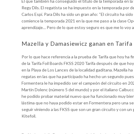
El que también ha conseguido el título de la temporada en la
Regy Dils. El regatista se ha impuesto en la temporada por de
Carlos Espí. Para Dils ha sido un gran año: “El circuito ha s
comience la temporada 2021 en la que me paso a la clase Op
aprendizaje… Pero de lo que estoy seguro es que me lo voy a
Mazella y Damasiewicz ganan en Tarifa
Por lo que hace referencia a la prueba de Tarifa que hoy ha 
de la Tarifa Foil Boards FKSS 2020 Tarifa después de que hoy
en la Playa de Los Lances de la localidad gaditana. Mazella 
regatas en las que ha participado ha hecho un segundo puest
Formentera le ha impedido ser el campeón del circuito en 20
Martin Dolenc (número 5 del mundo) y por el italiano Calbuc
he podido probar material nuevo que ha funcionado muy bien.
lástima que no haya podido estar en Formentera pero una se
seguir viniendo a las FKSS que son un gran circuito y con un 
Kitefoil.