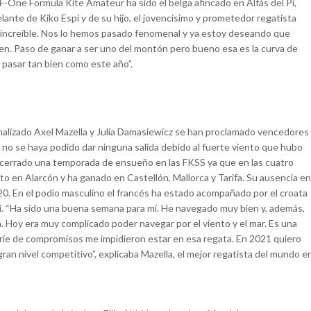
 F-One Formula Kite Amateur ha sido el belga afincado en Alfás del Pi,
lante de Kiko Espí y de su hijo, el jovencísimo y prometedor regatista
ido increíble. Nos lo hemos pasado fenomenal y ya estoy deseando que
en. Paso de ganar a ser uno del montón pero bueno esa es la curva de
 pasar tan bien como este año”.
finalizado Axel Mazella y Julia Damasiewicz se han proclamado vencedores
 no se haya podido dar ninguna salida debido al fuerte viento que hubo
ha cerrado una temporada de ensueño en las FKSS ya que en las cuatro
o en Alarcón y ha ganado en Castellón, Mallorca y Tarifa. Su ausencia en
20. En el podio masculino el francés ha estado acompañado por el croata
ci. “Ha sido una buena semana para mí. He navegado muy bien y, además,
 Hoy era muy complicado poder navegar por el viento y el mar. Es una
rie de compromisos me impidieron estar en esa regata. En 2021 quiero
gran nivel competitivo”, explicaba Mazella, el mejor regatista del mundo e