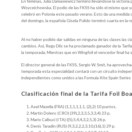
En féminas, Julia Damasiewicz terminó llevándose la victoria p
Woyceichowska. El podio de las FKSS ha sido el mismo que y
celebró en Polonia este pasado verano. Esto da una medida de
del domingo, la española Gisela Pulido terminó cuarta en la r
Al no haber podido dar salidas en ninguna de las clases las 
cambios. Así, Regy Dils se ha proclamado ganador de la Tarif
la temporada. Mientras que en Wingfoil el vencedor final ha s
El director general de las FKSS, Sergio W. Smit, ha aprovecha
temporada esta especialidad contará con un circuito indepen
independientes como unidos a las Formula Kite Spain Series
Clasificación final de la Tarifa Foil B
Axel Mazella (FRA) (1,1,1,1,1,1, (2),2) 10 puntos.
Martin Dolenc (CRO) (39),2,3,3,5,3,3,4) 23 p.
Mario Calbuci (ITA) ((5),5,4,4,3,2,5,3) 26 p.
Denis Taradin (RUS) (9,3,2,2,2,3,10,(16),1) 29 p.