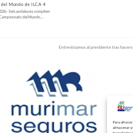
del Mundo de ILCA 4
026.- Seis andaluces compiten
l Campeonato del Mundo…
Entrevistamos al presidente tras hacerse
next
post:
Para ofrecer
almacenar y/
tecnologías 