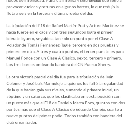
nudos de intensidad, y una ola intensa y
desordenada
que llegó a
provocar vuelcos y roturas en algunos barcos, lo que redujo la
flota a seis en la tercera y última prueba del día.
La tripulación del F18 de Rafael Martín-Prat y Arturo Martínez se
hacía fuerte en el caos y con tres segundos logra el primer
liderato liguero, seguido a tan solo un punto por el Clase A
Volador de Tomás Fernández-Taglé, tercero en dos pruebas y
primero en otra. A tres y cuatro puntos, el tercer puesto es para
Manuel Ponce con un Clase A Clásico, sexto, tercero y primero.
Los tres barcos ondeando bandera del CN Puerto Sherry.
La otra victoria parcial del día fue para la tripulación de Iván
Colomer y José Luis Marmolejo, a quienes les faltó la regularidad
de la que hacían gala sus rivales, sumando al primero inicial, un
séptimo y un catorce, que les clasificaba en sexta posición con
un punto más que el F18 de Daniel y Marta Pozo, quintos con dos
puntos más que el Clase A Clásico de Eduardo Conejo, cuarto a
nueve puntos del primer podio. Todos también con bandera del
club organizador.