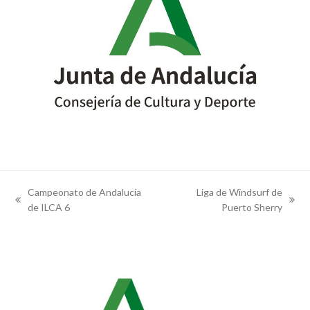
Campeonato de Andalucía
Liga de Windsurf de
previous
next
de ILCA 6
Puerto Sherry
post:
post: