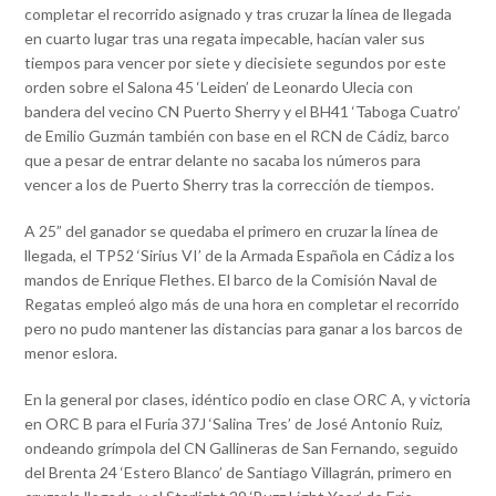
completar el recorrido asignado y tras cruzar la línea de llegada
en cuarto lugar tras una regata impecable, hacían valer sus
tiempos para vencer por siete y diecisiete segundos por este
orden sobre el Salona 45 ‘Leiden’ de Leonardo Ulecia con
bandera del vecino CN Puerto Sherry y el BH41 ‘Taboga Cuatro’
de Emilio Guzmán también con base en el RCN de Cádiz, barco
que a pesar de entrar delante no sacaba los números para
vencer a los de Puerto Sherry tras la corrección de tiempos.
A 25” del ganador se quedaba el primero en cruzar la línea de
llegada, el TP52 ‘Sirius VI’ de la Armada Española en Cádiz a los
mandos de Enrique Flethes. El barco de la Comisión Naval de
Regatas empleó algo más de una hora en completar el recorrido
pero no pudo mantener las distancias para ganar a los barcos de
menor eslora.
En la general por clases, idéntico podio en clase ORC A, y victoria
en ORC B para el Furia 37J ‘Salina Tres’ de José Antonio Ruiz,
ondeando grímpola del CN Gallineras de San Fernando, seguido
del Brenta 24 ‘Estero Blanco’ de Santiago Villagrán, primero en