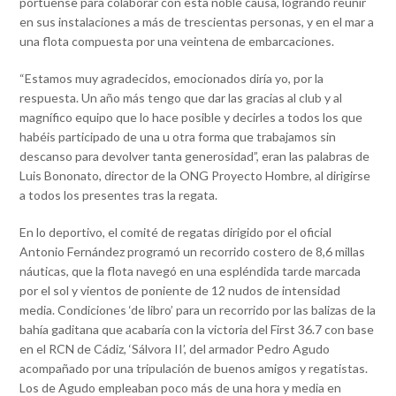
portuense para colaborar con esta noble causa, logrando reunir
en sus instalaciones a más de trescientas personas, y en el mar a
una flota compuesta por una veintena de embarcaciones.
“Estamos muy agradecidos, emocionados diría yo, por la
respuesta. Un año más tengo que dar las gracias al club y al
magnífico equipo que lo hace posible y decirles a todos los que
habéis participado de una u otra forma que trabajamos sin
descanso para devolver tanta generosidad”, eran las palabras de
Luis Bononato, director de la ONG Proyecto Hombre, al dirigirse
a todos los presentes tras la regata.
En lo deportivo, el comité de regatas dirigido por el oficial
Antonio Fernández programó un recorrido costero de 8,6 millas
náuticas, que la flota navegó en una espléndida tarde marcada
por el sol y vientos de poniente de 12 nudos de intensidad
media. Condiciones ‘de libro’ para un recorrido por las balizas de la
bahía gaditana que acabaría con la victoria del First 36.7 con base
en el RCN de Cádiz, ‘Sálvora II’, del armador Pedro Agudo
acompañado por una tripulación de buenos amigos y regatistas.
Los de Agudo empleaban poco más de una hora y media en