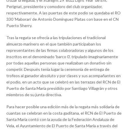
cruzar la llegada, y el Starlight 29 ‘Buzz Light Year’ de Eric
Perignat, presidente y comodoro del club organizador,
respectivamente. A las puertas de este podio se quedaba el RO
330 ‘Maboran’ de Antonio Domínguez Platas con base en el CN
Puerto Sherry.
Tras la regata se ofrecía a las tripulaciones el tradicional
almuerzo marinero en el que también participaban los
representantes de las firmas colaboradoras y algunos de los
inscritos en el denominado ‘barco 0’, tripulado imaginariamente
por todas aquellas personas que realizaban un donativo sin
competir. Después tenía lugar la ceremonia de entrega de
trofeos al ganador absoluto y por clases y sus acompañantes en
el podio, en un acto que se celebró en las terrazas del RCN de El
Puerto de Santa María presidido por Santiago Villagrán y otros
miembros de su junta directiva.
Para hacer posible una edición más de la regata más solidaria de
cuantas se celebran en la costa gaditana, el RCN de El Puerto de
Santa María contó con la ayuda de la Federación Andaluza de
Vela, el Ayuntamiento de El Puerto de Santa María a través del