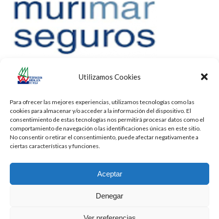
Utilizamos Cookies
Para ofrecer las mejores experiencias, utilizamos tecnologías como las
cookies para almacenar y/o acceder a la información del dispositivo. El
consentimiento de estas tecnologías nos permitirá procesar datos como el
comportamiento de navegación o las identificaciones únicas en este sitio.
No consentir o retirar el consentimiento, puede afectar negativamente a
ciertas características y funciones.
Aceptar
Denegar
Todos los derechos reservados -
Privacidad
-
Aviso Legal
-
Cookies
Ver preferencias