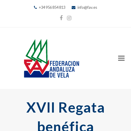
+34 956 854 813
info@fav.es
Facebook
Instagram
XVII Regata
benéfica