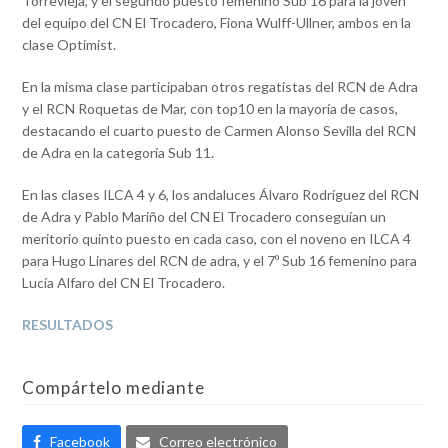
Torrevieja, y el segundo puesto femenino Sub 16 para la joven
del equipo del CN El Trocadero, Fiona Wulff-Ullner, ambos en la
clase Optimist.
En la misma clase participaban otros regatistas del RCN de Adra
y el RCN Roquetas de Mar, con top10 en la mayoría de casos,
destacando el cuarto puesto de Carmen Alonso Sevilla del RCN
de Adra en la categoría Sub 11.
En las clases ILCA 4 y 6, los andaluces Álvaro Rodríguez del RCN
de Adra y Pablo Mariño del CN El Trocadero conseguían un
meritorio quinto puesto en cada caso, con el noveno en ILCA 4
para Hugo Linares del RCN de adra, y el 7º Sub 16 femenino para
Lucía Alfaro del CN El Trocadero.
RESULTADOS
Compártelo mediante
Facebook
Correo electrónico