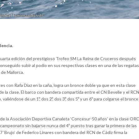
lencia.
cuarta edición del prestigioso Trofeo SM La Reina de Cruceros después
conseguido subir al podio en sus respectivas clases en una de las regatas
 de Mallorca.
es con Rafa Díaz en la caña, logra un bronce doble ya que en esta clase
e la clase. El barco con bandera compartida entre el CN Bevelle y el RC
valiéndose de un 1º, dos 2º, dos 3º, dos 5º y un 6º para colgarse el bronce
7 de la Asociación Deportiva Canaleta ‘Concesur-50 años’ en la clase OR
campeonato sin bajarse nunca del 4º puesto tras ganar la primera de las
37 ‘Brujo’ de Federico Linares con bandera del RCN de Cádiz firma la