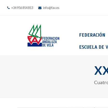
+34 956 854 813
info@fav.es
FEDERACIÓN
ESCUELA DE V
XX
Cuatro