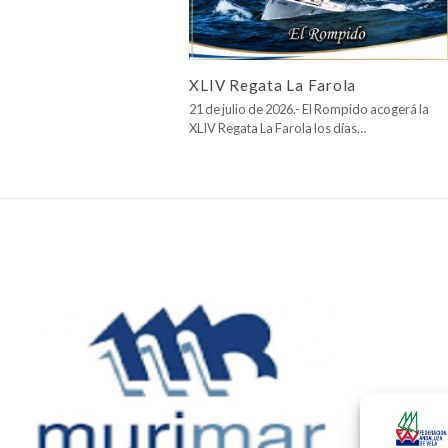
XLIV Regata La Farola
21 de julio de 2026.- El Rompido acogerá la
XLIV Regata La Farola los días…