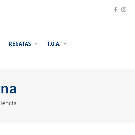
Facebo
Inst
REGATAS
T.O.A.
ina
lencia.