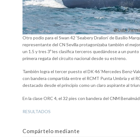
Otro podio para el Swan 42 ‘Seabery Dralion’ de Basilio Mar
representante del CN Sevilla protagonizaba también el mejor
un 1.5 y tres 3º les clasifica terceros quedándose a un punt
primera regata del circuito nacional desde su estreno.
También logra el tercer puesto el DK 46 ‘Mercedes Benz-Vald
con bandera compartida entre el RCMT Punta Umbría y el RCN
destacado desde el principio como un claro aspirante al triun
En la clase ORC 4, el 32 pies con bandera del CNM Benalmáde
RESULTADOS
Compártelo mediante