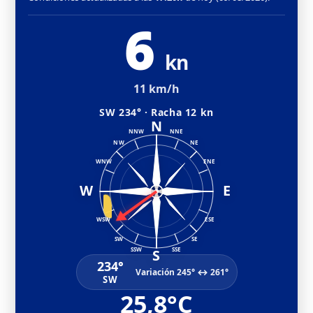
6
kn
11 km/h
SW 234° · Racha 12 kn
N
NNW
NNE
NW
NE
WNW
ENE
W
E
WSW
ESE
SW
SE
SSW
SSE
S
234°
Variación 245° ↔ 261°
SW
25,8°C