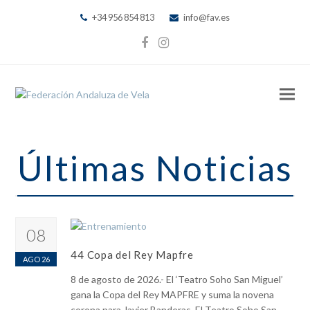
+34 956 854 813
info@fav.es
Facebook
Instagram
Últimas Noticias
08
44 Copa del Rey Mapfre
AGO 26
8 de agosto de 2026.- El ‘Teatro Soho San Miguel’
gana la Copa del Rey MAPFRE y suma la novena
corona para Javier Banderas. El Teatro Soho San