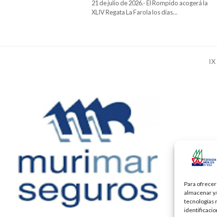
21 de julio de 2026.- El Rompido acogerá la
XLIV Regata La Farola los días…
IX
ne
po
Para ofrecer
almacenar y/
tecnologías 
identificaci