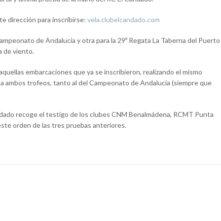
nte dirección para inscribirse:
vela.clubelcandado.com
 Campeonato de Andalucía y otra para la 29º Regata La Taberna del Puerto
a de viento.
r aquellas embarcaciones que ya se inscribieron, realizando el mismo
 a ambos trofeos, tanto al del Campeonato de Andalucía (siempre que
andado recoge el testigo de los clubes CNM Benalmádena, RCMT Punta
ste orden de las tres pruebas anteriores.