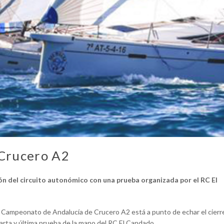
Crucero A2
ón del circuito autonómico con una prueba organizada por el RC El
 el Campeonato de Andalucía de Crucero A2 está a punto de echar el cierr
uarta y última prueba de la mano del RC El Candado.